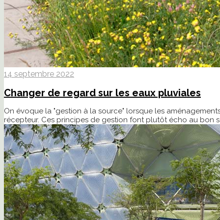
14 septembre 2022
Changer de regard sur les eaux pluviales
On évoque la "gestion à la source" lorsque les aménagements mi
récepteur. Ces principes de gestion font plutôt écho au bon 