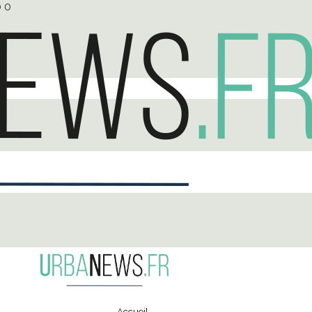
0
0
Accueil