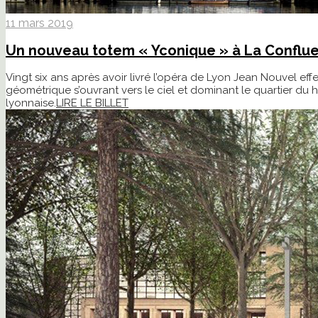
11 mars 2019
Un nouveau totem « Yconique » à La Conflu
Vingt six ans après avoir livré l’opéra de Lyon Jean Nouvel e
géométrique s’ouvrant vers le ciel et dominant le quartier du 
lyonnaise.
LIRE LE BILLET