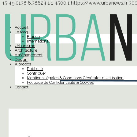
15
49.0138
8.38624
1
1
4500
1
https://www.urbanews.fr
30
Accueil
Le Mag’
France
International
Urbanisme
Architecture
Aménagement
Design
À propos
Publicité
Contribuer
Mentions Légales & Conditions Générales d’Utilisation
Politique de Confidentialité & Cookies
Contact