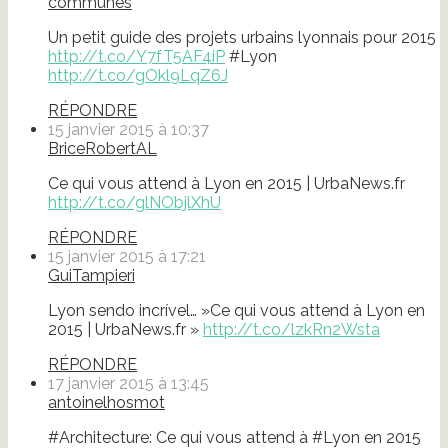
communes
Un petit guide des projets urbains lyonnais pour 2015
http://t.co/Y7fT5AF4iP
#Lyon
http://t.co/gOkl9LqZ6J
RÉPONDRE
15 janvier 2015 à 10:37
BriceRobertAL
Ce qui vous attend à Lyon en 2015 | UrbaNews.fr
http://t.co/glNObjlXhU
RÉPONDRE
15 janvier 2015 à 17:21
GuiTampieri
Lyon sendo incrível… »Ce qui vous attend à Lyon en
2015 | UrbaNews.fr »
http://t.co/lzkRn2Wsta
RÉPONDRE
17 janvier 2015 à 13:45
antoinelhosmot
#Architecture: Ce qui vous attend à #Lyon en 2015