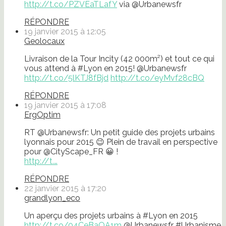
http://t.co/PZVEaTLafY
via @Urbanewsfr
RÉPONDRE
19 janvier 2015 à 12:05
Geolocaux
Livraison de la Tour Incity (42 000m²) et tout ce qui
vous attend à #Lyon en 2015! @Urbanewsfr
http://t.co/5lKTJ8fBjd
http://t.co/eyMvf28cBQ
RÉPONDRE
19 janvier 2015 à 17:08
ErgOptim
RT @Urbanewsfr: Un petit guide des projets urbains
lyonnais pour 2015 😉 Plein de travail en perspective
pour @CityScape_FR 😀 !
http://t.…
RÉPONDRE
22 janvier 2015 à 17:20
grandlyon_eco
Un aperçu des projets urbains à #Lyon en 2015
http://t.co/04CeBaOA1m
@Urbanewsfr #Urbanisme