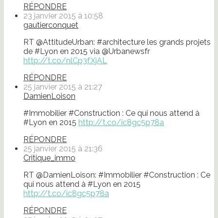
RÉPONDRE
23 janvier 2015 à 10:58
gautierconquet
RT @AttitudeUrban: #architecture les grands projets
de #Lyon en 2015 via @Urbanewsfr
http://t.co/nlCp3fXjAL
RÉPONDRE
25 janvier 2015 à 21:27
DamienLoison
#Immobilier #Construction : Ce qui nous attend à
#Lyon en 2015
http://t.co/ic8gc5p78a
RÉPONDRE
25 janvier 2015 à 21:36
Critique_immo
RT @DamienLoison: #Immobilier #Construction : Ce
qui nous attend à #Lyon en 2015
http://t.co/ic8gc5p78a
RÉPONDRE