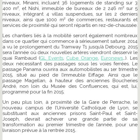
niveaux, Minami, incluant 36 logements de standing sur 3
400 m², et Nishi, immeuble de bureaux de 2 246 m² sur 5
niveaux, intégrant 4 villas suspendues, sur les 2 derniers
niveaux, ainsi que 1000 m² de commerces, restaurants et
services de proximité qui seront répartis en rez-de-chaussée.
Les chantiers liés à la mobilité seront également nombreux
dans ce quartier qui commence à sérieusement saturer. 2014
a vu le prolongement du Tramway T1 jusqu’à Debourg. 2015
sera l’année où deux nouvelles artères viendront desservir le
quai Rambaud (
GL Events
,
Cube Orange
,
Euronews
…). Les
deux nécessitant des passages sous les voies ferrées. Le
passage Panama ouvrira aux automobilistes au 1er trimestre
2015, situé au pied de l’immeuble Eiffage. Ainsi que le
passage Magellan, à hauteur des anciennes Boucheries
André, non loin du Musée des Confluences, qui est, lui,
programmé pour la fin 2015.
Un peu plus loin, à proximité de la Gare de Perrache, le
nouveau campus de l’Université Catholique de Lyon, se
substituant aux anciennes prisons Saint-Paul et Saint-
Joseph, devrait achever une grande partie de sa
transformation au premier trimestre de l’année, pour une
livraison prévue à la rentrée 2015.