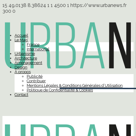
15
49.0138
8.38624
1
1
4500
1
https://www.urbanews.fr
300
0
Accueil
Le Mag’
France
International
Urbanisme
Architecture
Aménagement
Design
À propos
Publicité
Contribuer
Mentions Légales & Conditions Générales d’Utilisation
Politique de Confidentialité & Cookies
Contact