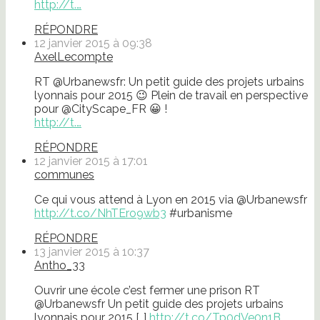
http://t.…
RÉPONDRE
12 janvier 2015 à 09:38
AxelLecompte
RT @Urbanewsfr: Un petit guide des projets urbains
lyonnais pour 2015 😉 Plein de travail en perspective
pour @CityScape_FR 😀 !
http://t.…
RÉPONDRE
12 janvier 2015 à 17:01
communes
Ce qui vous attend à Lyon en 2015 via @Urbanewsfr
http://t.co/NhTEro9wb3
#urbanisme
RÉPONDRE
13 janvier 2015 à 10:37
Antho_33
Ouvrir une école c’est fermer une prison RT
@Urbanewsfr Un petit guide des projets urbains
lyonnais pour 2015 [..]
http://t.co/Tp0dVe0n1B