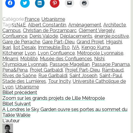
Cliquez
Cliquez
Cliquez
Cliquez
Cliquer
Cliquer
pour
pour
pour
pour
pour
pour
partager
partager
partager
partager
envoyer
imprimer(ouvre
sur
sur
sur
sur
un
dans
Facebook(ouvre
Twitter(ouvre
LinkedIn(ouvre
Pinterest(ouvre
lien
une
Catégorie:
France
,
Urbanisme
dans
dans
dans
dans
par
nouvelle
Tag:
51N4E
,
Albert Constantin
,
Aménagement
,
Architecte
,
une
une
une
une
e-
fenêtre)
nouvelle
nouvelle
nouvelle
nouvelle
mail
Campus
,
Christian de Porzamparc
,
Clément Vergely
,
fenêtre)
fenêtre)
fenêtre)
fenêtre)
à
Confluence
,
Denis Valode
,
Déplacements
,
énergie positive
,
un
ami(ouvre
Gare de Perrache
,
Gare Part-Dieu
,
Grand Projet
,
Higashi
,
dans
Ikari
,
Îlot Desaix
,
Immeuble B10
,
IVA
,
Kengo Kuma
,
une
nouvelle
Kitchener
,
Lyon
,
Lyon Confluence
,
Métropole Lyonnaise
,
fenêtre)
Minami
,
Mobilité
,
Musée des Confluences
,
Nishi
,
Olympique Lyonnais
,
Passage Magellan
,
Passage Panama
,
Pena&Pena
,
Projet Garibaldi
,
Projet Part-Dieu
,
Rambaud
,
Rives de Saône
,
Rue Garibaldi
,
Saint Joseph
,
Saint-Paul
,
Stade des Lumières
,
Tour Incity
,
Université Catholique de
Lyon
,
Urbanisme
Billet précédent
Zoom sur les grands projets de Lille Métropole
Billet Suivant
A Londres le Sky Garden ouvre ses portes au sommet du
Talkie Walkie
L'auteur