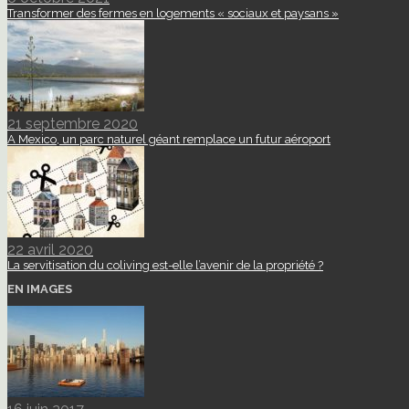
Transformer des fermes en logements « sociaux et paysans »
21 septembre 2020
A Mexico, un parc naturel géant remplace un futur aéroport
22 avril 2020
La servitisation du coliving est-elle l’avenir de la propriété ?
EN IMAGES