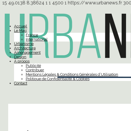
15
49.0138
8.38624
1
1
4500
1
https://www.urbanews.fr
30
Accueil
Le Mag’
France
International
Urbanisme
Architecture
Aménagement
Design
À propos
Publicité
Contribuer
Mentions Légales & Conditions Générales d’Utilisation
Politique de Confidentialité & Cookies
Contact