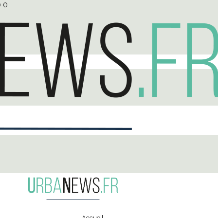
0
0
Accueil