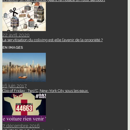
22 avril 2020
La servitisation du coliving est-elle l’avenir de la propriété ?
EN IMAGES
16 juin 2017
Clip of Friday : Two°C, New-York City sous les eaux.
7 décembre 2016