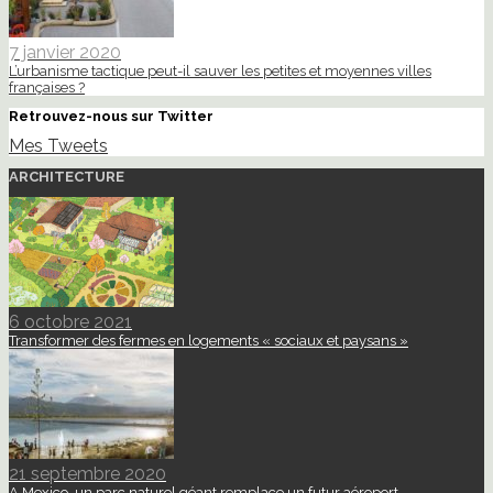
7 janvier 2020
L’urbanisme tactique peut-il sauver les petites et moyennes villes
françaises ?
Retrouvez-nous sur Twitter
Mes Tweets
ARCHITECTURE
6 octobre 2021
Transformer des fermes en logements « sociaux et paysans »
21 septembre 2020
A Mexico, un parc naturel géant remplace un futur aéroport