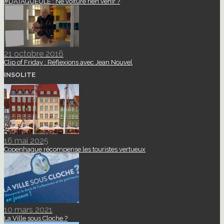
#DATAGUEULE : Ne voiture rien venir ?
21 octobre 2016
Clip of Friday : Réflexions avec Jean Nouvel
INSOLITE
16 mai 2025
Copenhague récompense les touristes vertueux
10 mars 2021
La Ville sous Cloche ?