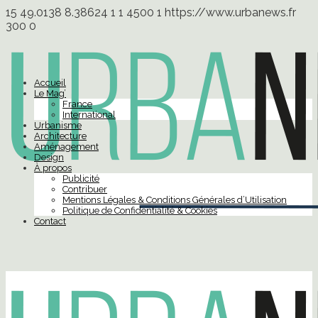
15
49.0138
8.38624
1
1
4500
1
https://www.urbanews.fr
300
0
Accueil
Le Mag’
France
International
Urbanisme
Architecture
Aménagement
Design
À propos
Publicité
Contribuer
Mentions Légales & Conditions Générales d’Utilisation
Politique de Confidentialité & Cookies
Contact