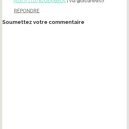
http://t.co/ezUEKiB8Us
| Via @urbanewsfr
RÉPONDRE
Soumettez votre commentaire