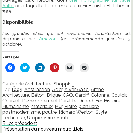
ouvrages d’architecture, dont
une monographie sur Alvar
Aalto
pour laquelle il a obtenu le prix Sir Banister Fletcher en
1995.
Disponibilités
Les grandes idées qui ont révolutionné l’architecture
est
disponible sur
Amazon
(en précommande jusqu’au 3
octobre).
Partager
Cliquez
Cliquez
Cliquez
Cliquez
Cliquer
Cliquer
pour
pour
pour
pour
pour
pour
partager
partager
partager
partager
envoyer
imprimer(ouvre
sur
sur
sur
sur
un
dans
Facebook(ouvre
Twitter(ouvre
LinkedIn(ouvre
Pinterest(ouvre
lien
une
Catégorie:
Architecture
,
Shopping
dans
dans
dans
dans
par
nouvelle
Tag:
1995
,
Abstraction
,
Acier
,
Alvar Aalto
,
Arche
,
une
une
une
une
e-
fenêtre)
nouvelle
nouvelle
nouvelle
nouvelle
mail
Architecture
,
Béton
,
Brique
,
CAO
,
Cardiff
,
Colonne
,
Couloir
,
fenêtre)
fenêtre)
fenêtre)
fenêtre)
à
Courant
,
Développement Durable
,
Dunod
,
Fer
,
Histoire
,
un
ami(ouvre
Humanisme
,
matériaux
,
Mur
,
Pierre
,
plan libre
,
dans
postmodernisme
,
poutre
,
Richard Weston
,
Style
,
une
nouvelle
Technique
,
Utopie
,
verre
,
Voûte
fenêtre)
Billet précédent
Présentation du nouveau métro lillois