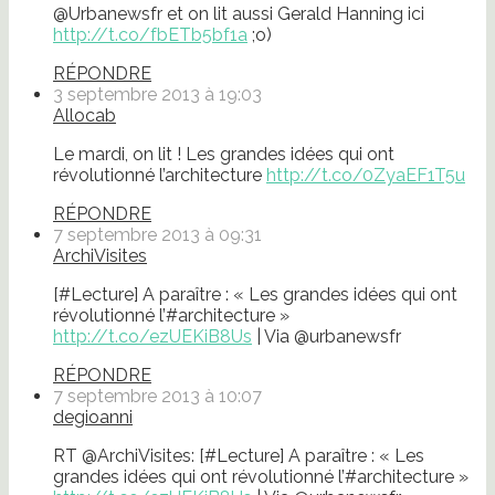
@Urbanewsfr et on lit aussi Gerald Hanning ici
http://t.co/fbETb5bf1a
;o)
RÉPONDRE
3 septembre 2013 à 19:03
Allocab
Le mardi, on lit ! Les grandes idées qui ont
révolutionné l’architecture
http://t.co/0ZyaEF1T5u
RÉPONDRE
7 septembre 2013 à 09:31
ArchiVisites
[#Lecture] A paraître : « Les grandes idées qui ont
révolutionné l’#architecture »
http://t.co/ezUEKiB8Us
| Via @urbanewsfr
RÉPONDRE
7 septembre 2013 à 10:07
degioanni
RT @ArchiVisites: [#Lecture] A paraître : « Les
grandes idées qui ont révolutionné l’#architecture »