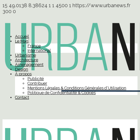
15
49.0138
8.38624
1
1
4500
1
https://www.urbanews.fr
300
0
Accueil
Le Mag’
France
International
Urbanisme
Architecture
Aménagement
Design
À propos
Publicité
Contribuer
Mentions Légales & Conditions Générales d’Utilisation
Politique de Confidentialité & Cookies
Contact