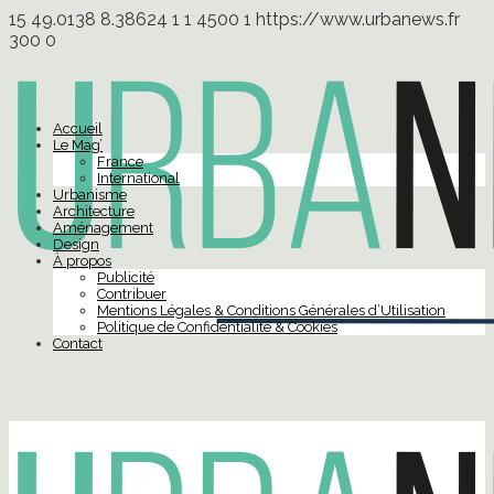
15
49.0138
8.38624
1
1
4500
1
https://www.urbanews.fr
300
0
Accueil
Le Mag’
France
International
Urbanisme
Architecture
Aménagement
Design
À propos
Publicité
Contribuer
Mentions Légales & Conditions Générales d’Utilisation
Politique de Confidentialité & Cookies
Contact