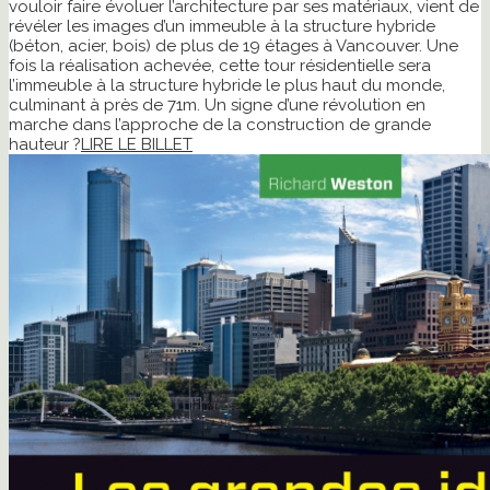
vouloir faire évoluer l’architecture par ses matériaux, vient de
révéler les images d’un immeuble à la structure hybride
(béton, acier, bois) de plus de 19 étages à Vancouver. Une
fois la réalisation achevée, cette tour résidentielle sera
l’immeuble à la structure hybride le plus haut du monde,
culminant à près de 71m. Un signe d’une révolution en
marche dans l’approche de la construction de grande
hauteur ?
LIRE LE BILLET