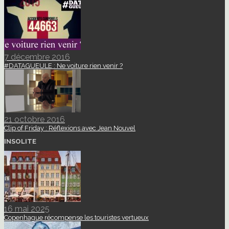
7 décembre 2016
#DATAGUEULE : Ne voiture rien venir ?
21 octobre 2016
Clip of Friday : Réflexions avec Jean Nouvel
INSOLITE
16 mai 2025
Copenhague récompense les touristes vertueux