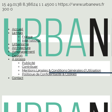
15
49.0138
8.38624
1
1
4500
1
https://www.urbanews.fr
300
0
Accueil
Le Mag’
France
International
Urbanisme
Architecture
Aménagement
Design
À propos
Publicité
Contribuer
Mentions Légales & Conditions Générales d’Utilisation
Politique de Confidentialité & Cookies
Contact