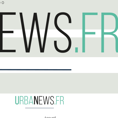
0
0
Accueil