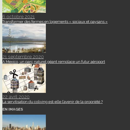
6 octobre 2021
Transformer des fermes en logements « sociaux et paysans »
21 septembre 2020
A Mexico, un parc naturel géant remplace un futur aéroport
22 avril 2020
La servitisation du coliving est-elle l’avenir de la propriété ?
EN IMAGES