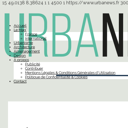
15
49.0138
8.38624
1
1
4500
1
https://www.urbanews.fr
30
Accueil
Le Mag’
France
International
Urbanisme
Architecture
Aménagement
Design
À propos
Publicité
Contribuer
Mentions Légales & Conditions Générales d’Utilisation
Politique de Confidentialité & Cookies
Contact