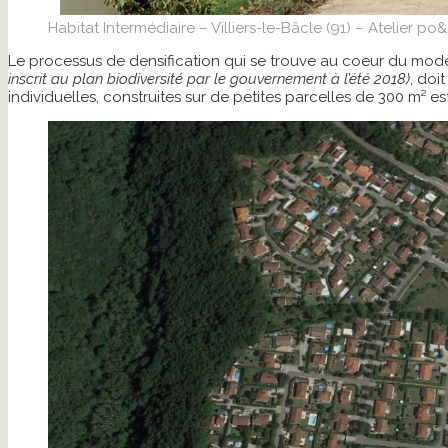
Habitat Intermédiaire – Villiers-le-Bâcle (91) – Atelier po
Le processus de densification qui se trouve au coeur du mod
inscrit au plan biodiversité par le gouvernement à l’été 2018)
, doi
individuelles, construites sur de petites parcelles de 300 m² 