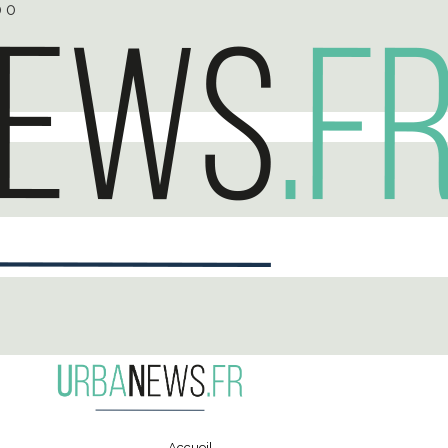
0
0
Accueil