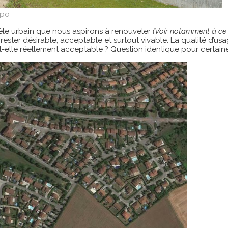
&po
èle urbain que nous aspirons à renouveler
(Voir notamment à ce 
t rester désirable, acceptable et surtout vivable. La qualité d’
est-elle réellement acceptable ? Question identique pour certain