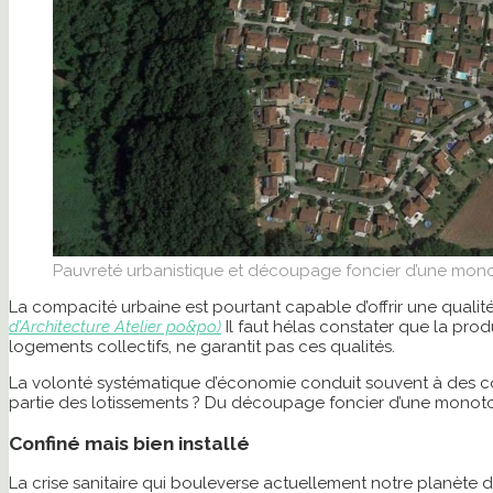
Pauvreté urbanistique et découpage foncier d’une mono
La compacité urbaine est pourtant capable d’offrir une qualité
d’Architecture Atelier po&po)
Il faut hélas constater que la prod
logements collectifs, ne garantit pas ces qualités.
La volonté systématique d’économie conduit souvent à des con
partie des lotissements ? Du découpage foncier d’une monoto
Confiné mais bien installé
La crise sanitaire qui bouleverse actuellement notre planète d