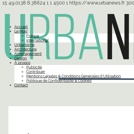
15
49.0138
8.38624
1
1
4500
1
https://www.urbanews.fr
30
Accueil
Le Mag’
France
International
Urbanisme
Architecture
Aménagement
Design
À propos
Publicité
Contribuer
Mentions Légales & Conditions Générales d’Utilisation
Politique de Confidentialité & Cookies
Contact