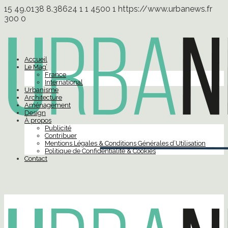
15
49.0138
8.38624
1
1
4500
1
https://www.urbanews.fr
300
0
Accueil
Le Mag’
France
International
Urbanisme
Architecture
Aménagement
Design
À propos
Publicité
Contribuer
Mentions Légales & Conditions Générales d’Utilisation
Politique de Confidentialité & Cookies
Contact