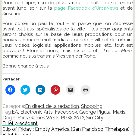
Pour participer, rien de plus simple : il suffit de se rendre
avant lundi soir sur la
page Facebook d’UrbaNews
et de
s’inscrire.
Pour corser un peu le tout – et parce que l’on s’adresse
avant tout aux spécialistes de la ville – les deux gagnants
seront choisis sur la base de leurs propositions pour un
nouveau concept multimédia autour de la ville et de l’urbain.
Jeux vidéos, logiciels, applications mobiles, etc. tout est
possible ! Étonnez nous, mais rester bref :
Less is More
,
comme nous l’a transmis Mies van der Rohe.
Bonne chance à tous !
Partager
Cliquez
Cliquez
Cliquez
Cliquez
Cliquer
Cliquer
pour
pour
pour
pour
pour
pour
partager
partager
partager
partager
envoyer
imprimer(ouvre
sur
sur
sur
sur
un
dans
Facebook(ouvre
Twitter(ouvre
LinkedIn(ouvre
Pinterest(ouvre
lien
une
Catégorie:
En direct de la rédaction
,
Shopping
dans
dans
dans
dans
par
nouvelle
Tag:
EA
,
Electronic Arts
,
Facebook
,
George Pigula
,
Maxis
,
une
une
une
une
e-
fenêtre)
nouvelle
nouvelle
nouvelle
nouvelle
mail
Origin
,
Paris Games Week
,
PGW 2012
,
SimCity
fenêtre)
fenêtre)
fenêtre)
fenêtre)
à
Billet précédent
un
ami(ouvre
Clip of Friday : Empty America (San Francisco Timelapse)
dans
Billet Suivant