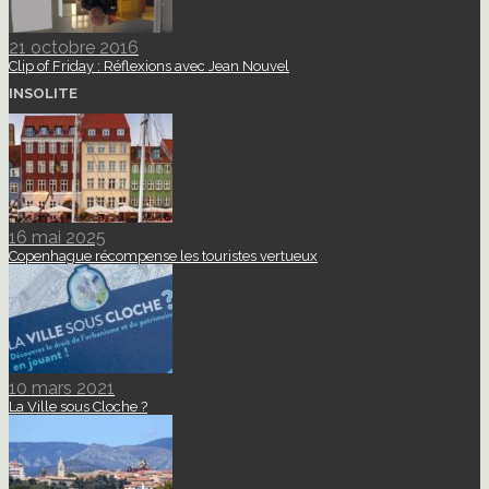
21 octobre 2016
Clip of Friday : Réflexions avec Jean Nouvel
INSOLITE
16 mai 2025
Copenhague récompense les touristes vertueux
10 mars 2021
La Ville sous Cloche ?