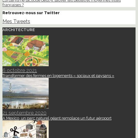
L’urbanisme tactique peut-il sauver les petites et moyennes villes
françaises ?
Retrouvez-nous sur Twitter
Mes Tweets
ARCHITECTURE
6 octobre 2021
Transformer des fermes en logements « sociaux et paysans »
21 septembre 2020
A Mexico, un parc naturel géant remplace un futur aéroport