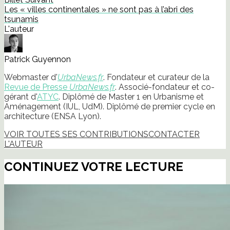
une
nouvelle
Les « villes continentales » ne sont pas à l’abri des
fenêtre)
tsunamis
L'auteur
Patrick Guyennon
Webmaster d'
UrbaNews.fr
. Fondateur et curateur de la
Revue de Presse
UrbaNews.fr
. Associé-fondateur et co-
gérant d'
ATYC
. Diplômé de Master 1 en Urbanisme et
Aménagement (IUL, UdM). Diplômé de premier cycle en
architecture (ENSA Lyon).
VOIR TOUTES SES CONTRIBUTIONS
CONTACTER
L'AUTEUR
CONTINUEZ VOTRE LECTURE