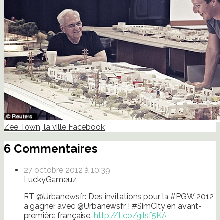
Zee Town, la ville Facebook
6 Commentaires
27 octobre 2012 à 10:39
LuckyGameuz
RT @Urbanewsfr: Des invitations pour la #PGW 2012
à gagner avec @Urbanewsfr ! #SimCity en avant-
première française.
http://t.co/gilsf5KA