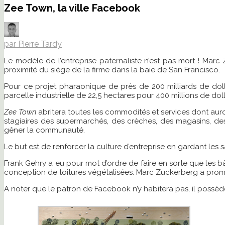
Zee Town, la ville Facebook
par Pierre Tardy
Le modèle de l’entreprise paternaliste n’est pas mort ! Marc
proximité du siège de la firme dans la baie de San Francisco.
Pour ce projet pharaonique de près de 200 milliards de dol
parcelle industrielle de 22,5 hectares pour 400 millions de dol
Zee Town
abritera toutes les commodités et services dont auron
stagiaires des supermarchés, des crèches, des magasins, des
gêner la communauté.
Le but est de renforcer la culture d’entreprise en gardant les
Frank Gehry a eu pour mot d’ordre de faire en sorte que les bâ
conception de toitures végétalisées. Marc Zuckerberg a promis 
A noter que le patron de Facebook n’y habitera pas, il possè