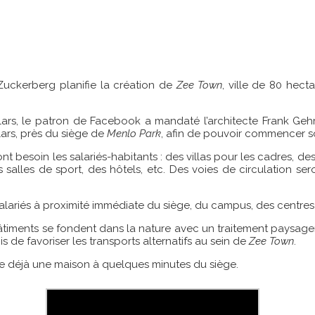
 Zuckerberg planifie la création de
Zee Town
, ville de 80 hect
lars, le patron de Facebook a mandaté l’architecte Frank Gehr
lars, près du siège de
Menlo Park
, afin de pouvoir commencer so
t besoin les salariés-habitants : des villas pour les cadres, de
 salles de sport, des hôtels, etc. Des voies de circulation s
 salariés à proximité immédiate du siège, du campus, des centre
timents se fondent dans la nature avec un traitement paysager ve
de favoriser les transports alternatifs au sein de
Zee Town
.
de déjà une maison à quelques minutes du siège.