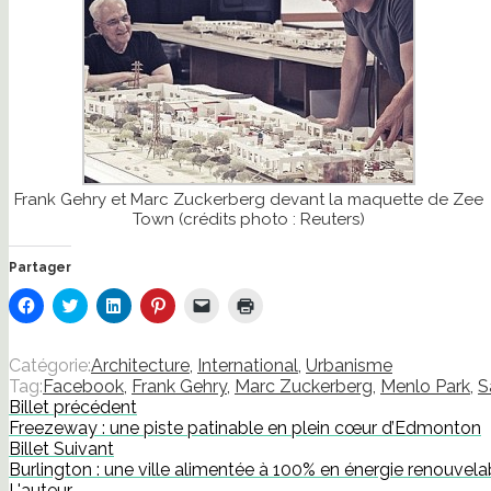
Frank Gehry et Marc Zuckerberg devant la maquette de Zee
Town (crédits photo : Reuters)
Partager
Cliquez
Cliquez
Cliquez
Cliquez
Cliquer
Cliquer
pour
pour
pour
pour
pour
pour
partager
partager
partager
partager
envoyer
imprimer(ouvre
sur
sur
sur
sur
un
dans
Facebook(ouvre
Twitter(ouvre
LinkedIn(ouvre
Pinterest(ouvre
lien
une
Catégorie:
Architecture
,
International
,
Urbanisme
dans
dans
dans
dans
par
nouvelle
Tag:
Facebook
,
Frank Gehry
,
Marc Zuckerberg
,
Menlo Park
,
S
une
une
une
une
e-
fenêtre)
nouvelle
nouvelle
nouvelle
nouvelle
mail
Billet précédent
fenêtre)
fenêtre)
fenêtre)
fenêtre)
à
Freezeway : une piste patinable en plein cœur d’Edmonton
un
ami(ouvre
Billet Suivant
dans
Burlington : une ville alimentée à 100% en énergie renouvela
une
nouvelle
L'auteur