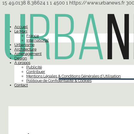
15
49.0138
8.38624
1
1
4500
1
https://www.urbanews.fr
30
Accueil
Le Mag’
France
International
Urbanisme
Architecture
Aménagement
Design
À propos
Publicité
Contribuer
Mentions Légales & Conditions Générales d’Utilisation
Politique de Confidentialité & Cookies
Contact