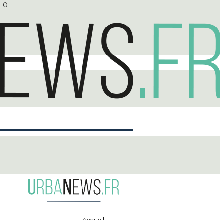
0
0
Accueil