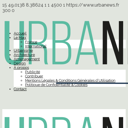
15
49.0138
8.38624
1
1
4500
1
https://www.urbanews.fr
300
0
Accueil
Le Mag’
France
International
Urbanisme
Architecture
Aménagement
Design
À propos
Publicité
Contribuer
Mentions Légales & Conditions Générales d’Utilisation
Politique de Confidentialité & Cookies
Contact