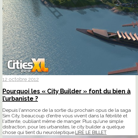
12 octobre 2012
Pourquoi les « City Builder » font du bien à
l’urbaniste ?
Depuis l'annonce de la sortie du prochain opus de la saga
Sim City, beaucoup d'entre vous vivent dans la fébrilité et
l'attente, oubliant même de manger. Plus qu'une simple
distraction, pour les urbanistes, le city builder a quelque
chose qui tient du neuroleptique.
LIRE LE BILLET