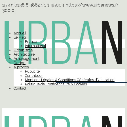
15
49.0138
8.38624
1
1
4500
1
https://www.urbanews.fr
300
0
Accueil
Le Mag’
France
International
Urbanisme
Architecture
Aménagement
Design
À propos
Publicité
Contribuer
Mentions Légales & Conditions Générales d’Utilisation
Politique de Confidentialité & Cookies
Contact