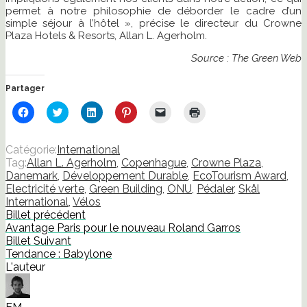
permet à notre philosophie de déborder le cadre d’un
simple séjour à l’hôtel », précise le directeur du Crowne
Plaza Hotels & Resorts, Allan L. Agerholm.
Source : The Green Web
Partager
Cliquez
Cliquez
Cliquez
Cliquez
Cliquer
Cliquer
pour
pour
pour
pour
pour
pour
partager
partager
partager
partager
envoyer
imprimer(ouvre
sur
sur
sur
sur
un
dans
Facebook(ouvre
Twitter(ouvre
LinkedIn(ouvre
Pinterest(ouvre
lien
une
Catégorie:
International
dans
dans
dans
dans
par
nouvelle
Tag:
Allan L. Agerholm
,
Copenhague
,
Crowne Plaza
,
une
une
une
une
e-
fenêtre)
nouvelle
nouvelle
nouvelle
nouvelle
mail
Danemark
,
Développement Durable
,
EcoTourism Award
,
fenêtre)
fenêtre)
fenêtre)
fenêtre)
à
Electricité verte
,
Green Building
,
ONU
,
Pédaler
,
Skål
un
ami(ouvre
International
,
Vélos
dans
Billet précédent
une
nouvelle
Avantage Paris pour le nouveau Roland Garros
fenêtre)
Billet Suivant
Tendance : Babylone
L'auteur