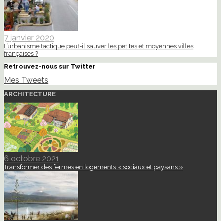
7 janvier 2020
L’urbanisme tactique peut-il sauver les petites et moyennes villes
françaises ?
Retrouvez-nous sur Twitter
Mes Tweets
ARCHITECTURE
6 octobre 2021
Transformer des fermes en logements « sociaux et paysans »