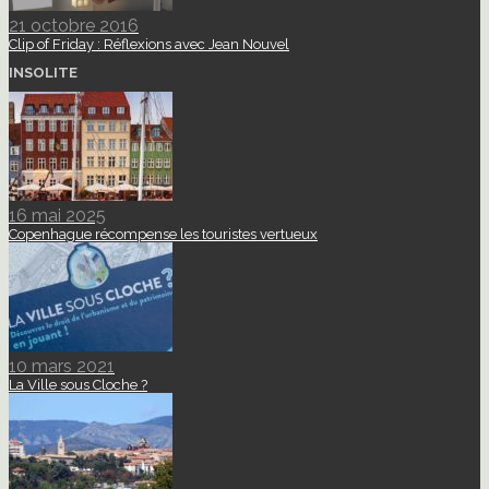
21 octobre 2016
Clip of Friday : Réflexions avec Jean Nouvel
INSOLITE
16 mai 2025
Copenhague récompense les touristes vertueux
10 mars 2021
La Ville sous Cloche ?