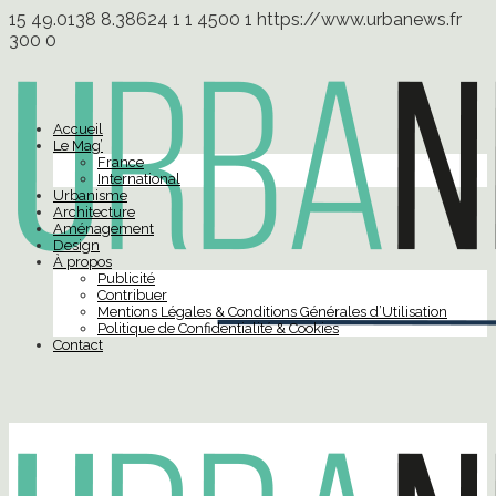
15
49.0138
8.38624
1
1
4500
1
https://www.urbanews.fr
300
0
Accueil
Le Mag’
France
International
Urbanisme
Architecture
Aménagement
Design
À propos
Publicité
Contribuer
Mentions Légales & Conditions Générales d’Utilisation
Politique de Confidentialité & Cookies
Contact