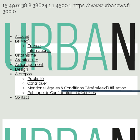
15
49.0138
8.38624
1
1
4500
1
https://www.urbanews.fr
300
0
Accueil
Le Mag’
France
International
Urbanisme
Architecture
Aménagement
Design
À propos
Publicité
Contribuer
Mentions Légales & Conditions Générales d’Utilisation
Politique de Confidentialité & Cookies
Contact