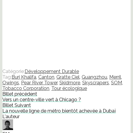
Catégorie:
Développement Durable
Tag:
Burj Khalifa
,
Canton
,
Gratte Ciel
,
Guangzhou
,
Merril
,
Owings
,
Pear River Tower
,
Skidmore
,
Skyscrapers
,
SOM
,
Tobacco Corporation
,
Tour écologique
Billet précédent
Vers un centre-ville vert à Chicago ?
Billet Suivant
La nouvelle ligne de métro bientôt achevée à Dubaï
L'auteur