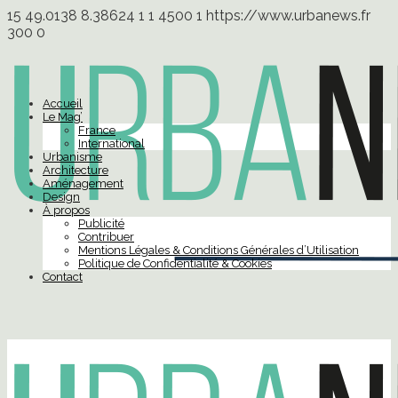
15
49.0138
8.38624
1
1
4500
1
https://www.urbanews.fr
300
0
Accueil
Le Mag’
France
International
Urbanisme
Architecture
Aménagement
Design
À propos
Publicité
Contribuer
Mentions Légales & Conditions Générales d’Utilisation
Politique de Confidentialité & Cookies
Contact