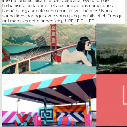
internationales faisant la part belle à la révolution de
l'urbanisme collaboratif et aux innovations numériques,
l'année 2015 aura été riche en initiatives inédites ! Nous
souhaitions partager avec vous quelques faits et chiffres qui
ont marqués cette année 2015.
LIRE LE BILLET