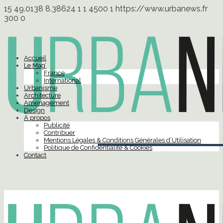
15
49.0138
8.38624
1
1
4500
1
https://www.urbanews.fr
300
0
Accueil
Le Mag’
France
International
Urbanisme
Architecture
Aménagement
Design
À propos
Publicité
Contribuer
Mentions Légales & Conditions Générales d’Utilisation
Politique de Confidentialité & Cookies
Contact