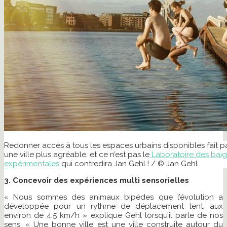
Redonner accès à tous les espaces urbains disponibles fait pa
une ville plus agréable, et ce n’est pas le
Laboratoire des bai
expérimentales
qui contredira Jan Gehl ! / © Jan Gehl
3. Concevoir des expériences multi sensorielles
« Nous sommes des animaux bipèdes que l’évolution a
développée pour un rythme de déplacement lent, aux
environ de 4.5 km/h » explique Gehl lorsqu’il parle de nos
sens. « Une bonne ville est une ville construite autour du