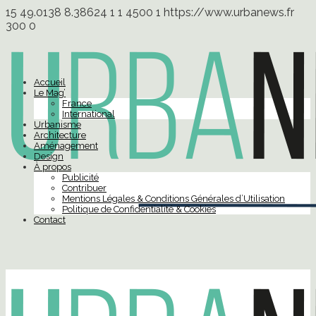
15
49.0138
8.38624
1
1
4500
1
https://www.urbanews.fr
300
0
Accueil
Le Mag’
France
International
Urbanisme
Architecture
Aménagement
Design
À propos
Publicité
Contribuer
Mentions Légales & Conditions Générales d’Utilisation
Politique de Confidentialité & Cookies
Contact