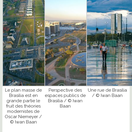
Le plan masse de
Perspective des
Une rue de Brasilia
Brasilia est en
espaces publics de
/ © Iwan Baan
grande partie le
Brasilia / © Iwan
fruit des théories
Baan
modernistes de
Oscar Niemeyer /
© Iwan Baan