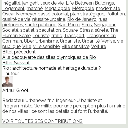
Inégalité
,
jan gehl
,
lieux de vie
,
Life Between Buildings
,
Logement
,
marché
,
Mégalopole
,
Métropole
,
moderniste
,
Oscar Niemeyer
,
passé colonial
,
plan stratégique
,
Pollution
,
qualité de vie
,
réussite urbaine
,
Rio de Janeiro
,
rues
piétonnes
,
santé publique
,
São Paulo
,
Sens
,
Singapour
,
Société
,
spatial
,
spéculation
,
Square
,
Stress
,
sûreté
,
The
Human Scale
,
Touriste
,
trafic
,
Transport
,
Transports en
Commun
,
Uber
,
Urbanisme
,
Urbaniste
,
Urbanité
,
Venise
,
vie
publique
,
Ville
,
ville sensible
,
ville sensitive
,
Voiture
Billet précédent
A la découverte des sites olympiques de Rio
Billet Suivant
Rio : architecture nomade et héritage durable ?
L'auteur
Arthur Groot
Rédacteur Urbanews.fr / Ingénieur-Urbaniste et
Programmiste. "Je milite pour une perception plus humaine
de nos villes ; ce sont les détails qui font l'urbanité."
VOIR TOUTES SES CONTRIBUTIONS