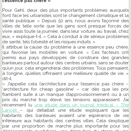
l’essence pas chère »
Pour Gehl, deux des plus importants problèmes auxquels
font face les urbanistes sont le changement climatique et la
santé publique. « Depuis 50 ans, nous avons façonné des
villes de telle sorte que les gens sont presque forcés de
vivre assis toute la journée, dans leur voiture, au travail, chez
eux, » explique-t-il. « Cela à conduit à de sérieux problèmes
de santé, tels l’obésité et les risques induits. »
Il attribue la cause du problème à une essence peu chère,
qui favorise les mobilités en voiture. « Ces facteurs ont
permis aux pays développés de construire des grandes
banlieues partout autour des centres urbains, sans se douter
qu’un jour, cela engendrerai des problèmes. Tous pensaient,
à l’origine, qu’elles offriraient une meilleure qualité de vie, »
dit-il.
« J’appelle cela l’architecture pour l’essence pas chère –
‘architecture for cheap gasoline’ – car dès que les prix
flambent suite à un manque d’approvisionnement ou à un
prix du marché trop élevé, les tensions apparaissent. J’ai
récemment lu
une étude dans un journal médical – The
Lancet
– qui détaillait une étude expliquant que les
habitants des banlieues avaient une espérance de vie
inférieure aux habitants des centres villes. Cela s’explique
par une proportion de marche plus importante pour les