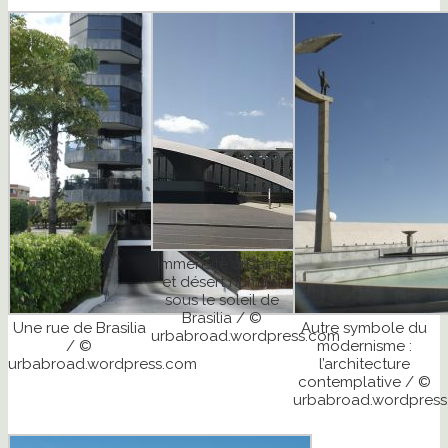
Immensité urbaine
et désert humain
sous le soleil de
Brasilia / ©
Une rue de Brasilia
Autre symbole du
urbabroad.wordpress.com
/ ©
modernisme :
urbabroad.wordpress.com
l’architecture
contemplative / ©
urbabroad.wordpres