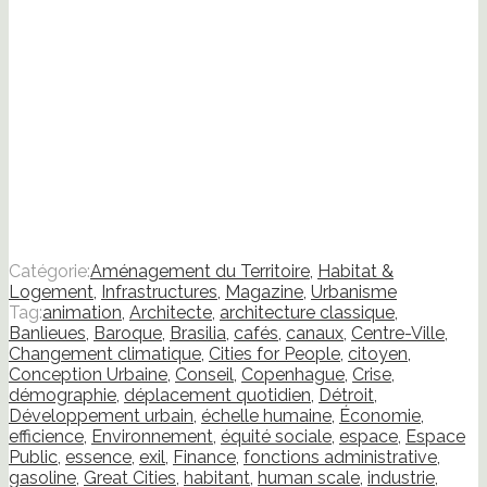
Catégorie:
Aménagement du Territoire
,
Habitat &
Logement
,
Infrastructures
,
Magazine
,
Urbanisme
Tag:
animation
,
Architecte
,
architecture classique
,
Banlieues
,
Baroque
,
Brasilia
,
cafés
,
canaux
,
Centre-Ville
,
Changement climatique
,
Cities for People
,
citoyen
,
Conception Urbaine
,
Conseil
,
Copenhague
,
Crise
,
démographie
,
déplacement quotidien
,
Détroit
,
Développement urbain
,
échelle humaine
,
Économie
,
efficience
,
Environnement
,
équité sociale
,
espace
,
Espace
Public
,
essence
,
exil
,
Finance
,
fonctions administrative
,
gasoline
,
Great Cities
,
habitant
,
human scale
,
industrie
,