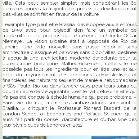
ville. Cela peut sembler simplet, mais considérant les 60
dernières années, la majorité des projets de développement
des villes se sont fait en faveur de la voiture.
L’exemple type peut être Brasília, développée aux alentours
de 1950 avec pour objectif d’en faire un symbole de
modernité et de progrès par le célèbre architecte Oscar
Niemeyer. La vision urbaine était à l’opposée de Rio de
Janeiro, une ville nouvelle sans passé colonial, sans
architecture classique et baroque, sans bidonvilles, destinée
à accueillir une architecture moderne étincelante pour la
bureaucratie brésilienne. Malheureusement, cette ville ne
possède pas tous les ingrédients pour en être une, et au-
delà du rayonnement des fonctions administratives et
financières, les habitants s’exilent de manière hebdomadaire
à São Paulo, Rio ou dans l’arrière-pays pour leurs loisirs ou
pour le cadre de vie agréable. C’est le fait d’être une ville qui
n’a pas été conçue à échelle humaine qui pose problème. «
Sans vie de rue, même les ambassadeurs s’ennuient à
Brasília. » critiquait le Professeur Richard Burdett de la
London School of Economics and Political Science, qui a
aussi fait parti du conseil d’architecture et d’urbanisme des
jeux olympiques de Londres en 2012.