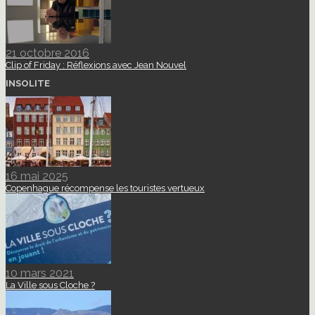
21 octobre 2016
Clip of Friday : Réflexions avec Jean Nouvel
INSOLITE
16 mai 2025
Copenhague récompense les touristes vertueux
10 mars 2021
La Ville sous Cloche ?