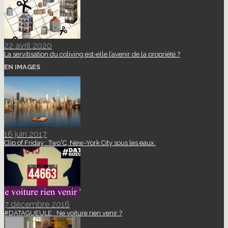
22 avril 2020
La servitisation du coliving est-elle l’avenir de la propriété ?
EN IMAGES
16 juin 2017
Clip of Friday : Two°C, New-York City sous les eaux.
7 décembre 2016
#DATAGUEULE : Ne voiture rien venir ?