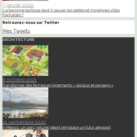
7 janvier 2020
L’urbanisme tactique peut-il sauver les petites et moyennes villes
françaises ?
Retrouvez-nous sur Twitter
Mes Tweets
ARCHITECTURE
6 octobre 2021
Transformer des fermes en logements « sociaux et paysans »
21 septembre 2020
A Mexico, un parc naturel géant remplace un futur aéroport