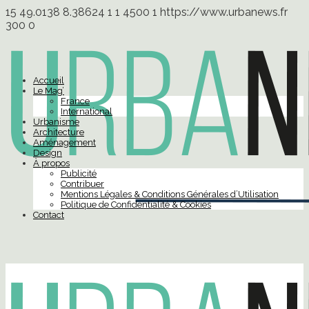
15
49.0138
8.38624
1
1
4500
1
https://www.urbanews.fr
300
0
Accueil
Le Mag’
France
International
Urbanisme
Architecture
Aménagement
Design
À propos
Publicité
Contribuer
Mentions Légales & Conditions Générales d’Utilisation
Politique de Confidentialité & Cookies
Contact