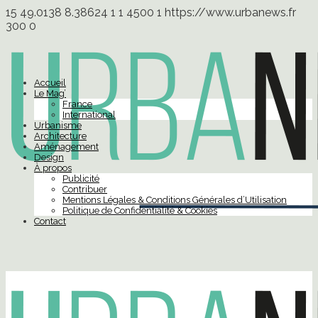
15
49.0138
8.38624
1
1
4500
1
https://www.urbanews.fr
300
0
Accueil
Le Mag’
France
International
Urbanisme
Architecture
Aménagement
Design
À propos
Publicité
Contribuer
Mentions Légales & Conditions Générales d’Utilisation
Politique de Confidentialité & Cookies
Contact