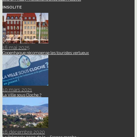
INSOLITE
16 mai 2025
Copenhague récompense les touristes vertueux
10 mars 2021
La Ville sous Cloche ?
16 décembre 2020