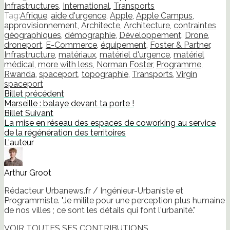
dans
dans
dans
dans
par
nouvelle
Infrastructures
,
International
,
Transports
une
une
une
une
e-
fenêtre)
nouvelle
nouvelle
nouvelle
nouvelle
mail
Tag:
Afrique
,
aide d'urgence
,
Apple
,
Apple Campus
,
fenêtre)
fenêtre)
fenêtre)
fenêtre)
à
approvisionnement
,
Architecte
,
Architecture
,
contraintes
un
ami(ouvre
géographiques
,
démographie
,
Développement
,
Drone
,
dans
droneport
,
E-Commerce
,
équipement
,
Foster & Partner
,
une
nouvelle
Infrastructure
,
matériaux
,
matériel d'urgence
,
matériel
fenêtre)
médical
,
more with less
,
Norman Foster
,
Programme
,
Rwanda
,
spaceport
,
topographie
,
Transports
,
Virgin
spaceport
Billet précédent
Marseille : balaye devant ta porte !
Billet Suivant
La mise en réseau des espaces de coworking au service
de la régénération des territoires
L'auteur
Arthur Groot
Rédacteur Urbanews.fr / Ingénieur-Urbaniste et
Programmiste. "Je milite pour une perception plus humaine
de nos villes ; ce sont les détails qui font l'urbanité."
VOIR TOUTES SES CONTRIBUTIONS