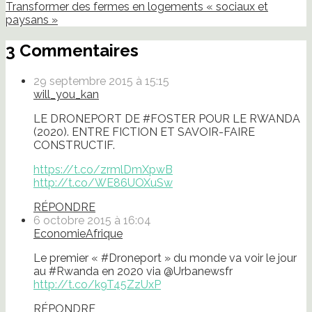
Transformer des fermes en logements « sociaux et
paysans »
3 Commentaires
29 septembre 2015 à 15:15
will_you_kan
LE DRONEPORT DE #FOSTER POUR LE RWANDA
(2020). ENTRE FICTION ET SAVOIR-FAIRE
CONSTRUCTIF.
https://t.co/zrmlDmXpwB
http://t.co/WE86UOXuSw
RÉPONDRE
6 octobre 2015 à 16:04
EconomieAfrique
Le premier « #Droneport » du monde va voir le jour
au #Rwanda en 2020 via @Urbanewsfr
http://t.co/k9T45ZzUxP
RÉPONDRE