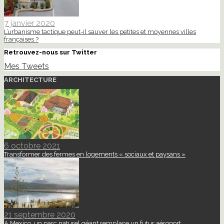
7 janvier 2020
L’urbanisme tactique peut-il sauver les petites et moyennes villes
françaises ?
Retrouvez-nous sur Twitter
Mes Tweets
ARCHITECTURE
6 octobre 2021
Transformer des fermes en logements « sociaux et paysans »
21 septembre 2020
A Mexico, un parc naturel géant remplace un futur aéroport