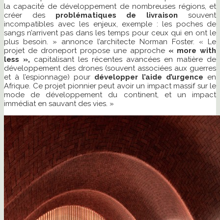
la capacité de développement de nombreuses régions, et
créer des
problématiques de livraison
souvent
incompatibles avec les enjeux, exemple : les poches de
sangs n’arrivent pas dans les temps pour ceux qui en ont le
plus besoin. » annonce l’architecte Norman Foster. « Le
projet de droneport propose une approche
« more with
less »,
capitalisant les récentes avancées en matière de
développement des drones (souvent associées aux guerres
et à l’espionnage) pour
développer l’aide d’urgence
en
Afrique. Ce projet pionnier peut avoir un impact massif sur le
mode de développement du continent, et un impact
immédiat en sauvant des vies. »