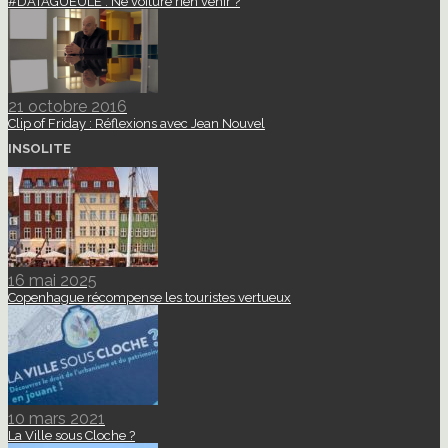
#DATAGUEULE : Ne voiture rien venir ?
21 octobre 2016
Clip of Friday : Réflexions avec Jean Nouvel
INSOLITE
16 mai 2025
Copenhague récompense les touristes vertueux
10 mars 2021
La Ville sous Cloche ?