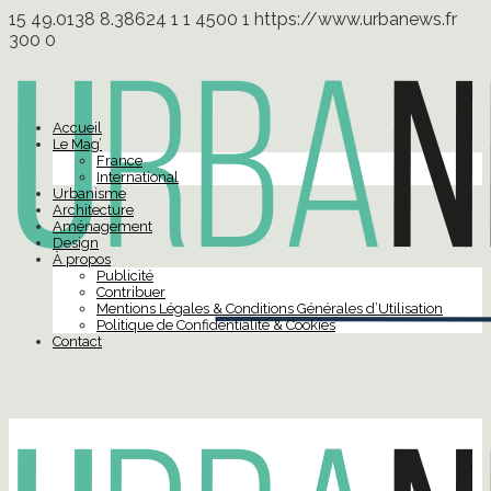
15
49.0138
8.38624
1
1
4500
1
https://www.urbanews.fr
300
0
Accueil
Le Mag’
France
International
Urbanisme
Architecture
Aménagement
Design
À propos
Publicité
Contribuer
Mentions Légales & Conditions Générales d’Utilisation
Politique de Confidentialité & Cookies
Contact