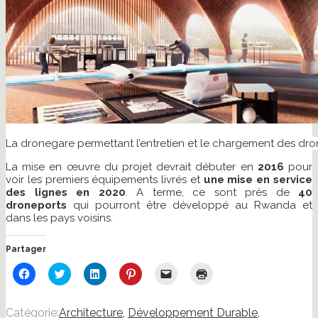
La dronegare permettant l’entretien et le chargement des dro
La mise en œuvre du projet devrait débuter en
2016
pour
voir les premiers équipements livrés et
une mise en service
des lignes en 2020
. A terme, ce sont près de
40
droneports
qui pourront être développé au Rwanda et
dans les pays voisins.
Partager
Cliquez
Cliquez
Cliquez
Cliquez
Cliquer
Cliquer
pour
pour
pour
pour
pour
pour
partager
partager
partager
partager
envoyer
imprimer(ouvre
sur
sur
sur
sur
un
dans
Facebook(ouvre
Twitter(ouvre
LinkedIn(ouvre
Pinterest(ouvre
lien
une
Catégorie:
Architecture
,
Développement Durable
,