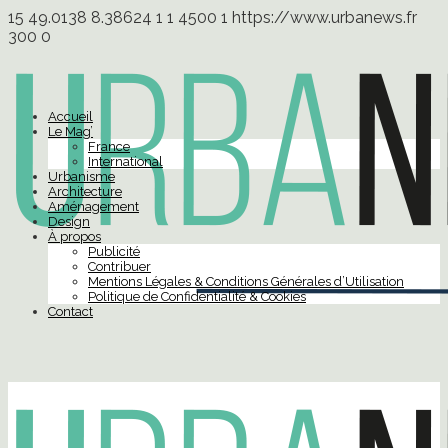
15
49.0138
8.38624
1
1
4500
1
https://www.urbanews.fr
300
0
Accueil
Le Mag’
France
International
Urbanisme
Architecture
Aménagement
Design
À propos
Publicité
Contribuer
Mentions Légales & Conditions Générales d’Utilisation
Politique de Confidentialité & Cookies
Contact