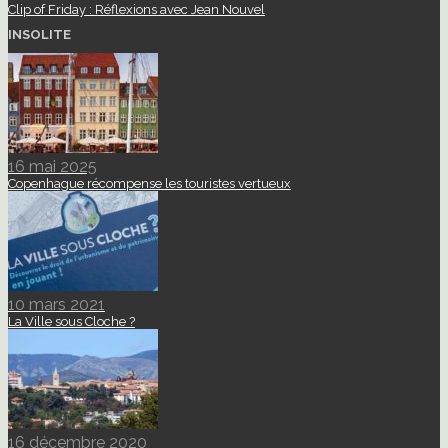
Clip of Friday : Réflexions avec Jean Nouvel
INSOLITE
16 mai 2025
Copenhague récompense les touristes vertueux
10 mars 2021
La Ville sous Cloche ?
16 décembre 2020