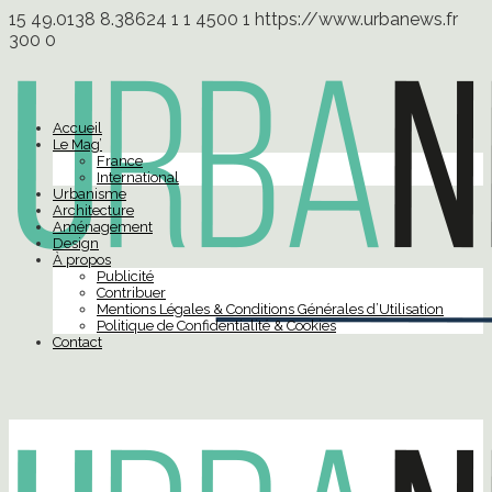
15
49.0138
8.38624
1
1
4500
1
https://www.urbanews.fr
300
0
Accueil
Le Mag’
France
International
Urbanisme
Architecture
Aménagement
Design
À propos
Publicité
Contribuer
Mentions Légales & Conditions Générales d’Utilisation
Politique de Confidentialité & Cookies
Contact