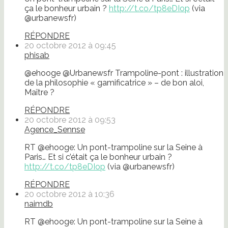
ça le bonheur urbain ?
http://t.co/tp8eDIop
(via
@urbanewsfr)
RÉPONDRE
20 octobre 2012 à 09:45
phisab
@ehooge @Urbanewsfr Trampoline-pont : illustration
de la philosophie « gamificatrice » – de bon aloi,
Maître ?
RÉPONDRE
20 octobre 2012 à 09:53
Agence_Sennse
RT @ehooge: Un pont-trampoline sur la Seine à
Paris… Et si c’était ça le bonheur urbain ?
http://t.co/tp8eDIop
(via @urbanewsfr)
RÉPONDRE
20 octobre 2012 à 10:36
naimdb
RT @ehooge: Un pont-trampoline sur la Seine à