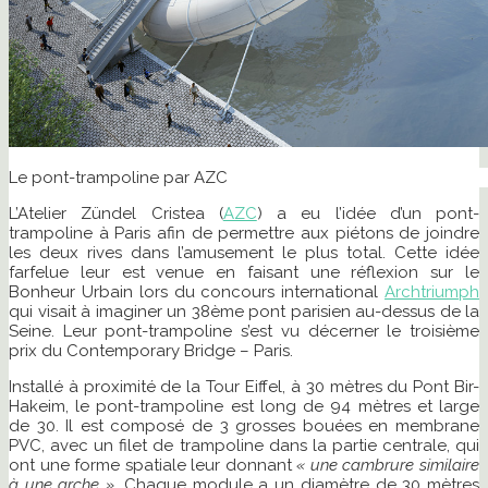
Le pont-trampoline par AZC
L’Atelier Zündel Cristea (
AZC
) a eu l’idée d’un pont-
trampoline à Paris afin de permettre aux piétons de joindre
les deux rives dans l’amusement le plus total. Cette idée
farfelue leur est venue en faisant une réflexion sur le
Bonheur Urbain lors du concours international
Archtriumph
qui visait à imaginer un 38ème pont parisien au-dessus de la
Seine. Leur pont-trampoline s’est vu décerner le troisième
prix du Contemporary Bridge – Paris.
Installé à proximité de la Tour Eiffel, à 30 mètres du Pont Bir-
Hakeim, le pont-trampoline est long de 94 mètres et large
de 30. Il est composé de 3 grosses bouées en membrane
PVC, avec un filet de trampoline dans la partie centrale, qui
ont une forme spatiale leur donnant
« une cambrure similaire
à une arche ».
Chaque module a un diamètre de 30 mètres