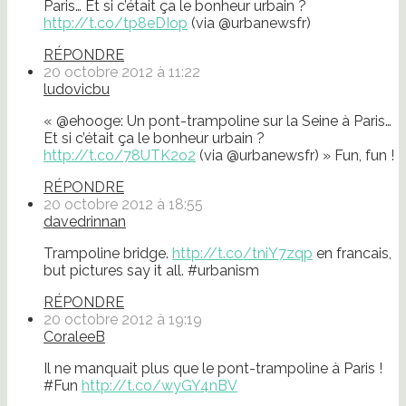
Paris… Et si c’était ça le bonheur urbain ?
http://t.co/tp8eDIop
(via @urbanewsfr)
RÉPONDRE
20 octobre 2012 à 11:22
ludovicbu
« @ehooge: Un pont-trampoline sur la Seine à Paris…
Et si c’était ça le bonheur urbain ?
http://t.co/78UTK2o2
(via @urbanewsfr) » Fun, fun !
RÉPONDRE
20 octobre 2012 à 18:55
davedrinnan
Trampoline bridge.
http://t.co/tniY7zqp
en francais,
but pictures say it all. #urbanism
RÉPONDRE
20 octobre 2012 à 19:19
CoraleeB
Il ne manquait plus que le pont-trampoline à Paris !
#Fun
http://t.co/wyGY4nBV