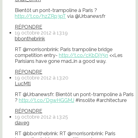
Bientôt un pont-trampoline à Paris ?
http://t.co/hzZRp3pT
via @Urbanewsfr
RÉPONDRE
19 octobre 2012 à 13:19
bbonthebrink
RT @morrisonbrink: Paris trampoline bridge
competition entry-
http://t.co/cKbDjY5n
<<Les
Parisians have gone mad…in a good way.
RÉPONDRE
19 octobre 2012 à 13:20
LucMtl
RT @Urbanewsfr: Bientôt un pont-trampoline à Paris
?
http://t.co/DgwHGGMJ
#insolite #architecture
RÉPONDRE
19 octobre 2012 à 13:25
daveg
RT @bbonthebrink: RT @morrisonbrink: Paris