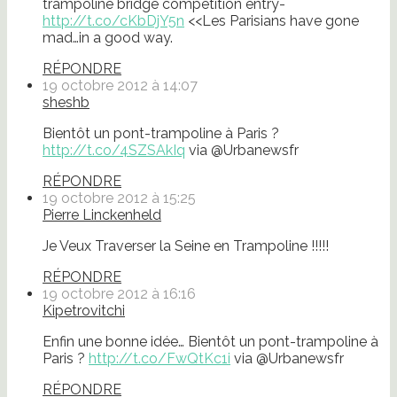
trampoline bridge competition entry-
http://t.co/cKbDjY5n
<<Les Parisians have gone
mad…in a good way.
RÉPONDRE
19 octobre 2012 à 14:07
sheshb
Bientôt un pont-trampoline à Paris ?
http://t.co/4SZSAkIq
via @Urbanewsfr
RÉPONDRE
19 octobre 2012 à 15:25
Pierre Linckenheld
Je Veux Traverser la Seine en Trampoline !!!!!
RÉPONDRE
19 octobre 2012 à 16:16
Kipetrovitchi
Enfin une bonne idée… Bientôt un pont-trampoline à
Paris ?
http://t.co/FwQtKc1i
via @Urbanewsfr
RÉPONDRE