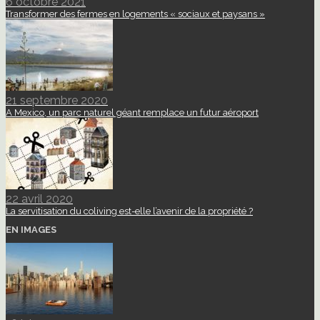
6 octobre 2021
Transformer des fermes en logements « sociaux et paysans »
21 septembre 2020
A Mexico, un parc naturel géant remplace un futur aéroport
22 avril 2020
La servitisation du coliving est-elle l’avenir de la propriété ?
EN IMAGES