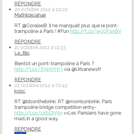
RÉPONDRE
20 octobre 2012 à 20:22
MathildeJahair
RT @CoraleeB: Il ne manquait plus que le pont-
trampoline à Paris ! #Fun
http://t.co/wyGY4nBV
RÉPONDRE
21 octobre 2012 à 12:33
Le_Bip
Bientôt un pont-trampoline à Paris ?
http://t.co/E5inHYK3
via @Urbanewsfr
RÉPONDRE
22 octobre 2012 à 07:42
kcisc
RT @bbonthebrink: RT @morrisonbrink: Paris
trampoline bridge competition entry-
http://t.co/cKbDjY5n
<<Les Parisians have gone
mad…in a good way.
RÉPONDRE