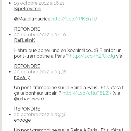
19 octobre 2012 à 16:21
Kipetrovitchi
@Mauditmaurice
http://t.co/fPKE9TjJ
RÉPONDRE
20 octobre 2012 à 04:10
RafLalinK
Habrá que poner uno en Xochimilco… :B Bientôt un
pont-trampoline à Paris ?
http://t.co/nZfUkrJg
vía
RÉPONDRE
20 octobre 2012 à 09:36
nova_7
Un pont-trampoline sur la Seine à Paris… Et si c’était
ça le bonheur urbain ?
http://t.co/cNuT8LZ3
(via
@urbanewsfr)
RÉPONDRE
20 octobre 2012 à 09:36
ehooge
Un pont-trampoline sur la Seine à Paris… Et si c’était