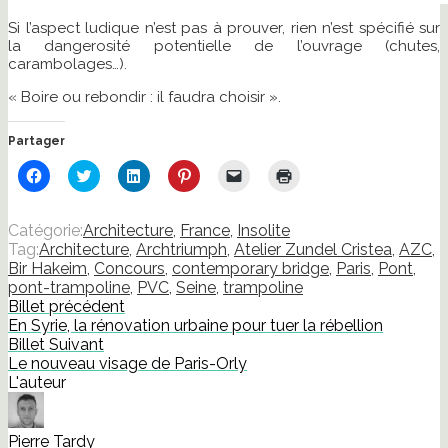
Si l’aspect ludique n’est pas à prouver, rien n’est spécifié sur
la dangerosité potentielle de l’ouvrage (chutes,
carambolages…).
« Boire ou rebondir : il faudra choisir ».
Partager
Cliquez
Cliquez
Cliquez
Cliquez
Cliquer
Cliquer
pour
pour
pour
pour
pour
pour
partager
partager
partager
partager
envoyer
imprimer(ouvre
sur
sur
sur
sur
un
dans
Facebook(ouvre
Twitter(ouvre
LinkedIn(ouvre
Pinterest(ouvre
lien
une
Catégorie:
Architecture
,
France
,
Insolite
dans
dans
dans
dans
par
nouvelle
Tag:
Architecture
,
Archtriumph
,
Atelier Zundel Cristea
,
AZC
,
une
une
une
une
e-
fenêtre)
nouvelle
nouvelle
nouvelle
nouvelle
mail
Bir Hakeim
,
Concours
,
contemporary bridge
,
Paris
,
Pont
,
fenêtre)
fenêtre)
fenêtre)
fenêtre)
à
pont-trampoline
,
PVC
,
Seine
,
trampoline
un
ami(ouvre
Billet précédent
dans
En Syrie, la rénovation urbaine pour tuer la rébellion
une
nouvelle
Billet Suivant
fenêtre)
Le nouveau visage de Paris-Orly
L'auteur
Pierre Tardy