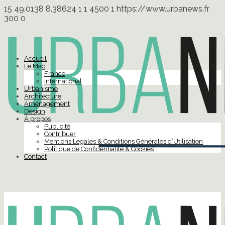
15
49.0138
8.38624
1
1
4500
1
https://www.urbanews.fr
300
0
Accueil
Le Mag’
France
International
Urbanisme
Architecture
Aménagement
Design
À propos
Publicité
Contribuer
Mentions Légales & Conditions Générales d’Utilisation
Politique de Confidentialité & Cookies
Contact