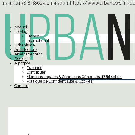
15
49.0138
8.38624
1
1
4500
1
https://www.urbanews.fr
30
Accueil
Le Mag’
France
International
Urbanisme
Architecture
Aménagement
Design
À propos
Publicité
Contribuer
Mentions Légales & Conditions Générales d’Utilisation
Politique de Confidentialité & Cookies
Contact