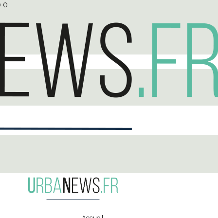
0
0
Accueil