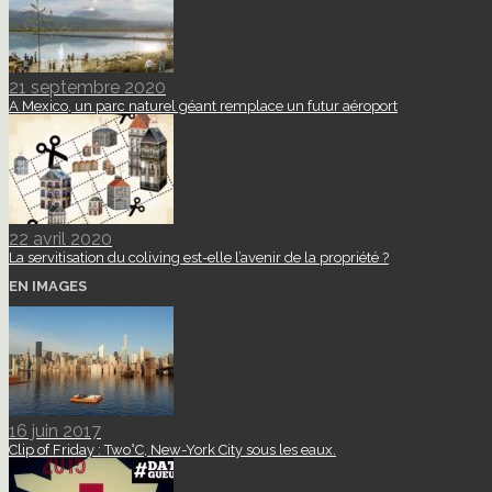
21 septembre 2020
A Mexico, un parc naturel géant remplace un futur aéroport
22 avril 2020
La servitisation du coliving est-elle l’avenir de la propriété ?
EN IMAGES
16 juin 2017
Clip of Friday : Two°C, New-York City sous les eaux.