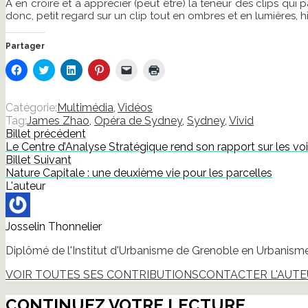
A en croire et à apprécier (peut être) la teneur des clips qui 
donc, petit regard sur un clip tout en ombres et en lumières, h
Partager
Cliquez
Cliquez
Cliquez
Cliquez
Cliquer
Cliquer
pour
pour
pour
pour
pour
pour
partager
partager
partager
partager
envoyer
imprimer(ouvre
sur
sur
sur
sur
un
dans
Facebook(ouvre
Twitter(ouvre
LinkedIn(ouvre
Pinterest(ouvre
lien
une
Catégorie:
Multimédia
,
Vidéos
dans
dans
dans
dans
par
nouvelle
Tag:
James Zhao
,
Opéra de Sydney
,
Sydney
,
Vivid
une
une
une
une
e-
fenêtre)
nouvelle
nouvelle
nouvelle
nouvelle
mail
Billet précédent
fenêtre)
fenêtre)
fenêtre)
fenêtre)
à
Le Centre d’Analyse Stratégique rend son rapport sur les vo
un
ami(ouvre
Billet Suivant
dans
Nature Capitale : une deuxième vie pour les parcelles
une
nouvelle
L'auteur
fenêtre)
Josselin Thonnelier
Diplômé de l'Institut d'Urbanisme de Grenoble en Urbanisme 
VOIR TOUTES SES CONTRIBUTIONS
CONTACTER L'AUT
CONTINUEZ VOTRE LECTURE