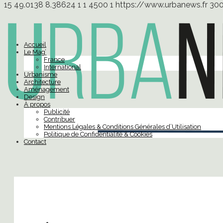
15
49.0138
8.38624
1
1
4500
1
https://www.urbanews.fr
30
Accueil
Le Mag’
France
International
Urbanisme
Architecture
Aménagement
Design
À propos
Publicité
Contribuer
Mentions Légales & Conditions Générales d’Utilisation
Politique de Confidentialité & Cookies
Contact