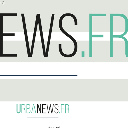
0
0
Accueil