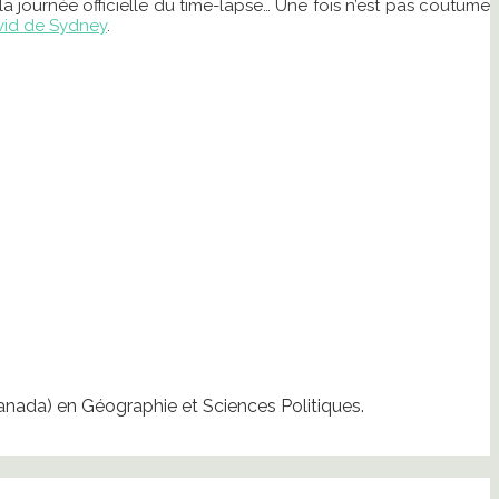
 la journée officielle du time-lapse… Une fois n’est pas coutume
vid de Sydney
.
Canada) en Géographie et Sciences Politiques.