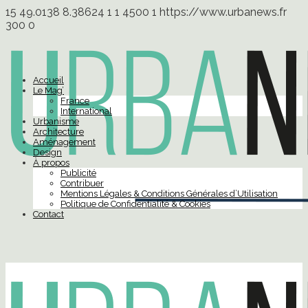
15
49.0138
8.38624
1
1
4500
1
https://www.urbanews.fr
300
0
Accueil
Le Mag’
France
International
Urbanisme
Architecture
Aménagement
Design
À propos
Publicité
Contribuer
Mentions Légales & Conditions Générales d’Utilisation
Politique de Confidentialité & Cookies
Contact