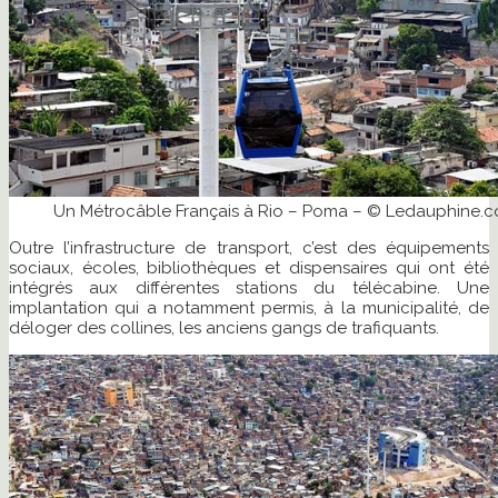
Un Métrocâble Français à Rio – Poma – © Ledauphine.
Outre l’infrastructure de transport, c’est des équipements
sociaux, écoles, bibliothèques et dispensaires qui ont été
intégrés aux différentes stations du télécabine. Une
implantation qui a notamment permis, à la municipalité, de
déloger des collines, les anciens gangs de trafiquants.