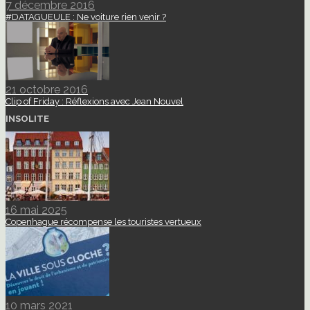
7 décembre 2016
#DATAGUEULE : Ne voiture rien venir ?
21 octobre 2016
Clip of Friday : Réflexions avec Jean Nouvel
INSOLITE
16 mai 2025
Copenhague récompense les touristes vertueux
10 mars 2021