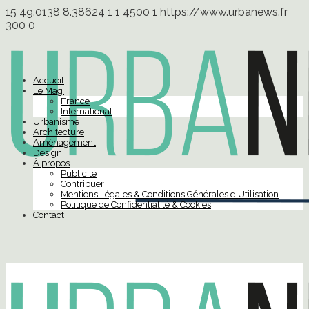
15
49.0138
8.38624
1
1
4500
1
https://www.urbanews.fr
300
0
Accueil
Le Mag’
France
International
Urbanisme
Architecture
Aménagement
Design
À propos
Publicité
Contribuer
Mentions Légales & Conditions Générales d’Utilisation
Politique de Confidentialité & Cookies
Contact