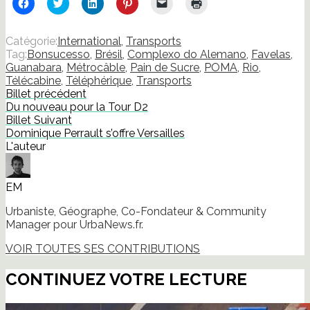
Cliquez
Cliquez
Cliquez
Cliquez
Cliquer
Cliquer
pour
pour
pour
pour
pour
pour
partager
partager
partager
partager
envoyer
imprimer(ouvre
sur
sur
sur
sur
un
dans
Facebook(ouvre
Twitter(ouvre
LinkedIn(ouvre
Pinterest(ouvre
lien
une
Catégorie:
International
,
Transports
dans
dans
dans
dans
par
nouvelle
Tag:
Bonsucesso
,
Brésil
,
Complexo do Alemano
,
Favelas
,
une
une
une
une
e-
fenêtre)
nouvelle
nouvelle
nouvelle
nouvelle
mail
Guanabara
,
Métrocâble
,
Pain de Sucre
,
POMA
,
Rio
,
fenêtre)
fenêtre)
fenêtre)
fenêtre)
à
Télécabine
,
Téléphérique
,
Transports
un
ami(ouvre
Billet précédent
dans
Du nouveau pour la Tour D2
une
nouvelle
Billet Suivant
fenêtre)
Dominique Perrault s’offre Versailles
L'auteur
EM
Urbaniste, Géographe, Co-Fondateur & Community
Manager pour UrbaNews.fr.
VOIR TOUTES SES CONTRIBUTIONS
CONTINUEZ VOTRE LECTURE