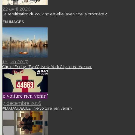
22 avril 2020
La servitisation du coliving est-elle l’avenir de la propriété ?
EN IMAGES
16 juin 2017
Clip of Friday : Two°C, New-York City sous les eaux.
7 décembre 2016
#DATAGUEULE : Ne voiture rien venir ?