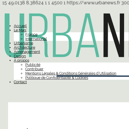
15
49.0138
8.38624
1
1
4500
1
https://www.urbanews.fr
30
Accueil
Le Mag’
France
International
Urbanisme
Architecture
Aménagement
Design
À propos
Publicité
Contribuer
Mentions Légales & Conditions Générales d’Utilisation
Politique de Confidentialité & Cookies
Contact