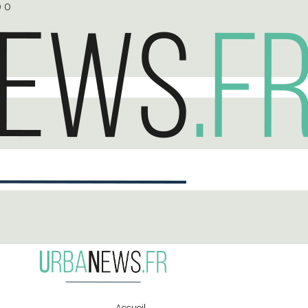
0
0
Accueil