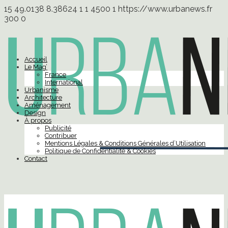
15
49.0138
8.38624
1
1
4500
1
https://www.urbanews.fr
300
0
Accueil
Le Mag’
France
International
Urbanisme
Architecture
Aménagement
Design
À propos
Publicité
Contribuer
Mentions Légales & Conditions Générales d’Utilisation
Politique de Confidentialité & Cookies
Contact