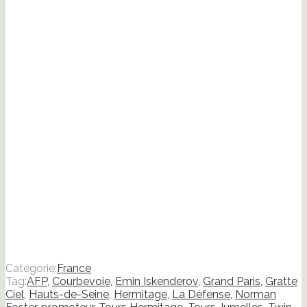
une
nouvelle
fenêtre)
Catégorie:
France
Tag:
AFP
,
Courbevoie
,
Emin Iskenderov
,
Grand Paris
,
Gratte
Ciel
,
Hauts-de-Seine
,
Hermitage
,
La Défense
,
Norman