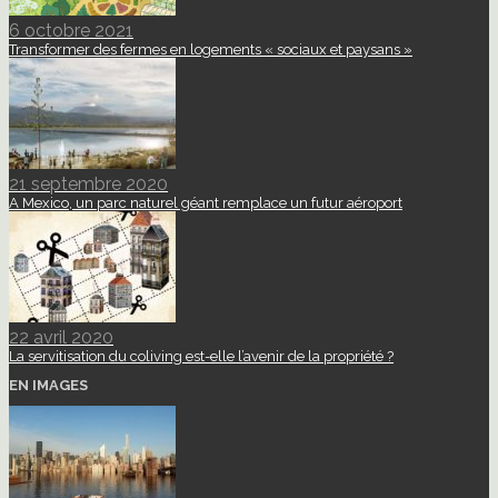
6 octobre 2021
Transformer des fermes en logements « sociaux et paysans »
21 septembre 2020
A Mexico, un parc naturel géant remplace un futur aéroport
22 avril 2020
La servitisation du coliving est-elle l’avenir de la propriété ?
EN IMAGES