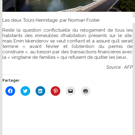
Les deux Tours Hermitage, par Norman Foster
Reste la question conflictuelle du relogement de tous les
habitants des immeubles d’habitation présents sur le site,
mais Emin Iskenderov se veut confiant et a assuré qu’il serait
terminé « avant février et l’obtention du permis de
construire », au besoin par des transactions financières avec
la « vingtaine de familles » qui refusent de quitter les lieux…
Source : AFP
Partager
Cliquez
Cliquez
Cliquez
Cliquez
Cliquer
Cliquer
pour
pour
pour
pour
pour
pour
partager
partager
partager
partager
envoyer
imprimer(ouvre
sur
sur
sur
sur
un
dans
Facebook(ouvre
Twitter(ouvre
LinkedIn(ouvre
Pinterest(ouvre
lien
une
dans
dans
dans
dans
par
nouvelle
une
une
une
une
e-
fenêtre)
nouvelle
nouvelle
nouvelle
nouvelle
mail
fenêtre)
fenêtre)
fenêtre)
fenêtre)
à
un
ami(ouvre
dans