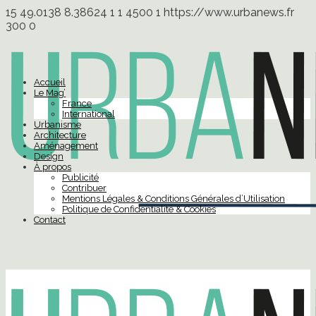
15
49.0138
8.38624
1
1
4500
1
https://www.urbanews.fr
300
0
Accueil
Le Mag’
France
International
Urbanisme
Architecture
Aménagement
Design
À propos
Publicité
Contribuer
Mentions Légales & Conditions Générales d’Utilisation
Politique de Confidentialité & Cookies
Contact