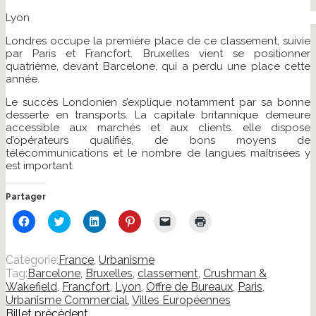
Lyon
Londres occupe la première place de ce classement, suivie
par Paris et Francfort. Bruxelles vient se positionner
quatrième, devant Barcelone, qui a perdu une place cette
année.
Le succès Londonien s’explique notamment par sa bonne
desserte en transports. La capitale britannique demeure
accessible aux marchés et aux clients. elle dispose
d’opérateurs qualifiés, de bons moyens de
télécommunications et le nombre de langues maîtrisées y
est important.
Partager
Cliquez
Cliquez
Cliquez
Cliquez
Cliquer
Cliquer
pour
pour
pour
pour
pour
pour
partager
partager
partager
partager
envoyer
imprimer(ouvre
sur
sur
sur
sur
un
dans
Facebook(ouvre
Twitter(ouvre
LinkedIn(ouvre
Pinterest(ouvre
lien
une
Catégorie:
France
,
Urbanisme
dans
dans
dans
dans
par
nouvelle
Tag:
Barcelone
,
Bruxelles
,
classement
,
Crushman &
une
une
une
une
e-
fenêtre)
nouvelle
nouvelle
nouvelle
nouvelle
mail
Wakefield
,
Francfort
,
Lyon
,
Offre de Bureaux
,
Paris
,
fenêtre)
fenêtre)
fenêtre)
fenêtre)
à
Urbanisme Commercial
,
Villes Européennes
un
ami(ouvre
Billet précédent