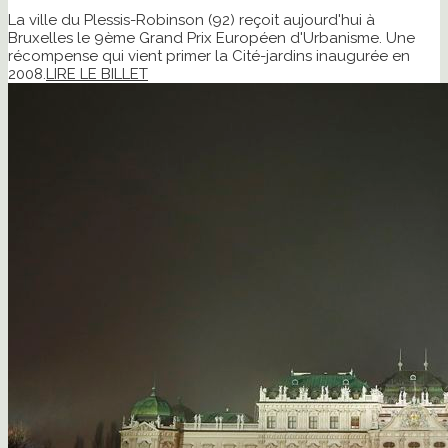
La ville du Plessis-Robinson (92) reçoit aujourd'hui à
Bruxelles le 9ème Grand Prix Européen d'Urbanisme. Une
récompense qui vient primer la Cité-jardins inaugurée en
2008.
LIRE LE BILLET