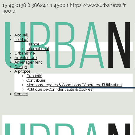
15
49.0138
8.38624
1
1
4500
1
https://www.urbanews.fr
300
0
Accueil
Le Mag’
France
International
Urbanisme
Architecture
Aménagement
Design
À propos
Publicité
Contribuer
Mentions Légales & Conditions Générales d’Utilisation
Politique de Confidentialité & Cookies
Contact