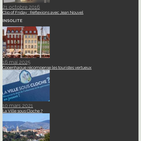
21 octobre 2016
Clip of Friday : Réflexions avec Jean Nouvel
INSOLITE
16 mai 2025
Copenhague récompense les touristes vertueux
10 mars 2021
La Ville sous Cloche ?