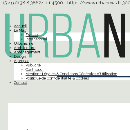
15
49.0138
8.38624
1
1
4500
1
https://www.urbanews.fr
30
Accueil
Le Mag’
France
International
Urbanisme
Architecture
Aménagement
Design
À propos
Publicité
Contribuer
Mentions Légales & Conditions Générales d’Utilisation
Politique de Confidentialité & Cookies
Contact