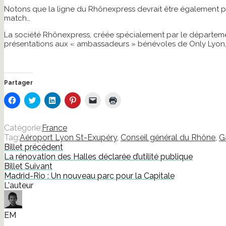
Notons que la ligne du Rhônexpress devrait être également pa
match…
La société Rhônexpress, créée spécialement par le département p
présentations aux « ambassadeurs » bénévoles de Only Lyon, p
Partager
Cliquez
Cliquez
Cliquez
Cliquez
Cliquer
Cliquer
pour
pour
pour
pour
pour
pour
partager
partager
partager
partager
envoyer
imprimer(ouvre
sur
sur
sur
sur
un
dans
Facebook(ouvre
Twitter(ouvre
LinkedIn(ouvre
Pinterest(ouvre
lien
une
Catégorie:
France
dans
dans
dans
dans
par
nouvelle
Tag:
Aéroport Lyon St-Exupéry
,
Conseil général du Rhône
,
G
une
une
une
une
e-
fenêtre)
nouvelle
nouvelle
nouvelle
nouvelle
mail
Billet précédent
fenêtre)
fenêtre)
fenêtre)
fenêtre)
à
La rénovation des Halles déclarée d’utilité publique
un
ami(ouvre
Billet Suivant
dans
Madrid-Rio : Un nouveau parc pour la Capitale
une
nouvelle
L'auteur
fenêtre)
EM