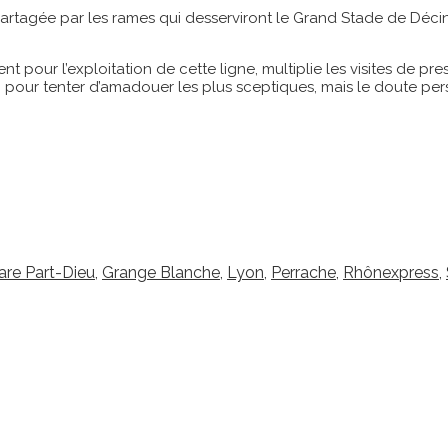
rtagée par les rames qui desserviront le Grand Stade de Décin
our l’exploitation de cette ligne, multiplie les visites de press
our tenter d’amadouer les plus sceptiques, mais le doute pers
are Part-Dieu
,
Grange Blanche
,
Lyon
,
Perrache
,
Rhônexpress
,