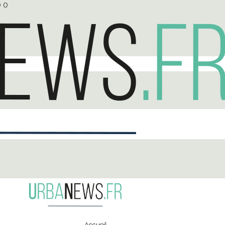
0
0
Accueil