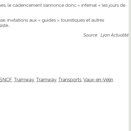
es, le cadencement s’annonce donc « infernal » les jours de
e, invitations aux « guides » touristiques et autres
iste…
Source : Lyon Actualité
SNCF
,
Tramway
,
Tramway
,
Transports
,
Vaux-en-Velin