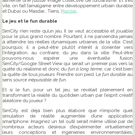
alimente une
fausse
image collective de l’urbanisme. Et très
vite, on fait l’amalgame entre développement urbain durable
et Dubaï ou Masdar… Tiens,
Masdar
…
Le jeu et le fun durable
SimCity n’en reste qu’un jeu. Il se veut accessible et jouable
pour le plus grand nombre. Pourtant, il ne parviendra jamais
à atteindre les réelles dynamiques urbaines de la ville. C’est
pourquoi, il a peut-être plutôt intérêt à s’orienter vers
l’intégration, au contraire, du jeu dans la ville. Peut-être
pouvons-nous espérer une éventuelle fusion
SimCity/Google Street View qui serait un premier pas vers la
quête du réalisme et donc du
fun à long terme
, car c’est bien
la quête de tous joueurs. Prendre son pied. Le
fun durable
au
sens
source inépuisable de fun
.
Et si le fun, pour un tel jeu, se révélait pleinement en
transformant la réalité du quotidien urbain par l’esprit créatif
aléatoire du joueur ?
SimCity est déjà bien plus élaboré que n’importe quel
simulation de réalité augmentée d’une application
smartphone. Imaginez un tel outil serait même utilisé par de
nombreux acteurs désireux d’expérimenter virtuellement
leurs conceptions et ingénieries environnementales,