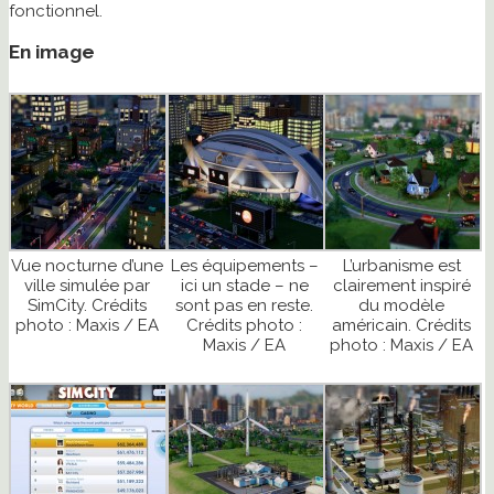
fonctionnel.
En image
Vue nocturne d’une
Les équipements –
L’urbanisme est
ville simulée par
ici un stade – ne
clairement inspiré
SimCity. Crédits
sont pas en reste.
du modèle
photo : Maxis / EA
Crédits photo :
américain. Crédits
Maxis / EA
photo : Maxis / EA