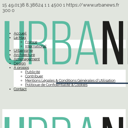
15
49.0138
8.38624
1
1
4500
1
https://www.urbanews.fr
300
0
Accueil
Le Mag’
France
International
Urbanisme
Architecture
Aménagement
Design
À propos
Publicité
Contribuer
Mentions Légales & Conditions Générales d’Utilisation
Politique de Confidentialité & Cookies
Contact