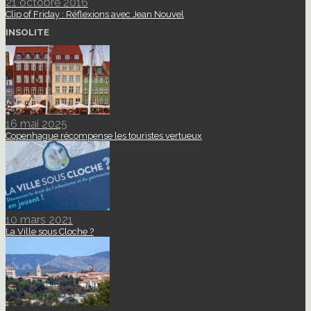
21 octobre 2016
Clip of Friday : Réflexions avec Jean Nouvel
INSOLITE
16 mai 2025
Copenhague récompense les touristes vertueux
10 mars 2021
La Ville sous Cloche ?