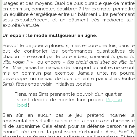
usages et des moyens. Quoi de plus durable que de mettre
en commun, connecter, équilibrer ? Par exemple, permettre
un équilibre énergétique entre un bâtiment ultra performant
sous-exploité/récent et un bâtiment très médiocre sur-
exploité/vétuste.
Un espoir : le mode multijoueur en ligne.
Possibilité de jouer à plusieurs, mais encore une fois, dans le
but de confronter les performances quantitatives de
chacun. Intéressant par le côté «
tiens, comment tu gères ta
ville, voisin ? »
, ou encore «
t’as choisi quel style de ville, toi
? »
… Mais jamais les réseaux de transport ou autres ne seront
mis en commun par exemple. Jamais, untel ne pourra
développer un réseau de location entre particuliers (entre
Sims
), fêtes entre voisin, initiatives locales :
Tiens, mes Sims prennent le pouvoir d’un quartier,
ils ont décidé de monter leur propre
Pop-up
Hood
!
Bien sûr, en aucun cas le jeu prétend incarner la
représentation virtuelle parfaite de la profession d’urbaniste
ni de l’urbanisme. Cela étant, pour sa défense personne ne
connaît réellement la profession d’urbaniste. Ainsi, SimCity