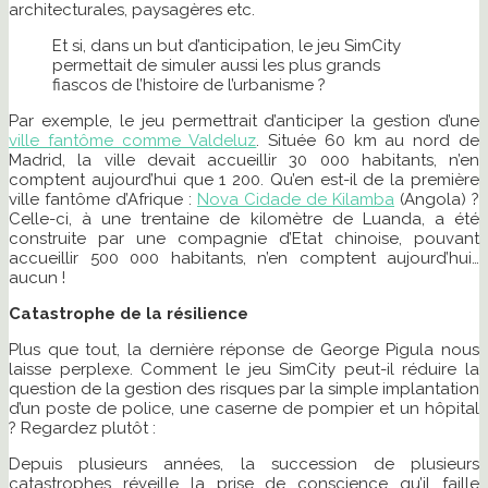
architecturales, paysagères etc.
Et si, dans un but d’anticipation, le jeu SimCity
permettait de simuler aussi les plus grands
fiascos de l’histoire de l’urbanisme ?
Par exemple, le jeu permettrait d’anticiper la gestion d’une
ville fantôme comme Valdeluz
. Située 60 km au nord de
Madrid, la ville devait accueillir 30 000 habitants, n’en
comptent aujourd’hui que 1 200. Qu’en est-il de la première
ville fantôme d’Afrique :
Nova Cidade de Kilamba
(Angola) ?
Celle-ci, à une trentaine de kilomètre de Luanda, a été
construite par une compagnie d’Etat chinoise, pouvant
accueillir 500 000 habitants, n’en comptent aujourd’hui…
aucun !
Catastrophe de la résilience
Plus que tout, la dernière réponse de George Pigula nous
laisse perplexe. Comment le jeu SimCity peut-il réduire la
question de la gestion des risques par la simple implantation
d’un poste de police, une caserne de pompier et un hôpital
? Regardez plutôt :
Depuis plusieurs années, la succession de plusieurs
catastrophes réveille la prise de conscience qu’il faille