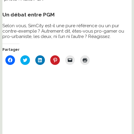
Un débat entre PGM
Selon vous, SimCity est-il une pure référence ou un pur
contre-exemple ? Autrement dit, êtes-vous pro-gamer ou
pro-urbaniste, les deux, ni l’un ni l’autre ? Réagissez.
Partager
Cliquez
Cliquez
Cliquez
Cliquez
Cliquer
Cliquer
pour
pour
pour
pour
pour
pour
partager
partager
partager
partager
envoyer
imprimer(ouvre
sur
sur
sur
sur
un
dans
Facebook(ouvre
Twitter(ouvre
LinkedIn(ouvre
Pinterest(ouvre
lien
une
dans
dans
dans
dans
par
nouvelle
une
une
une
une
e-
fenêtre)
nouvelle
nouvelle
nouvelle
nouvelle
mail
fenêtre)
fenêtre)
fenêtre)
fenêtre)
à
un
ami(ouvre
dans
une
nouvelle
fenêtre)