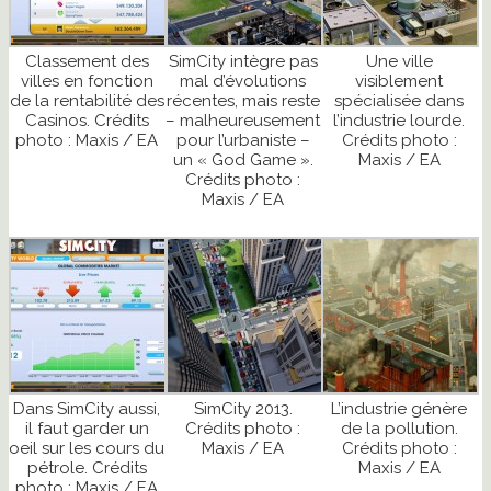
Classement des
SimCity intègre pas
Une ville
villes en fonction
mal d’évolutions
visiblement
de la rentabilité des
récentes, mais reste
spécialisée dans
Casinos. Crédits
– malheureusement
l’industrie lourde.
photo : Maxis / EA
pour l’urbaniste –
Crédits photo :
un « God Game ».
Maxis / EA
Crédits photo :
Maxis / EA
Dans SimCity aussi,
SimCity 2013.
L’industrie génère
il faut garder un
Crédits photo :
de la pollution.
oeil sur les cours du
Maxis / EA
Crédits photo :
pétrole. Crédits
Maxis / EA
photo : Maxis / EA