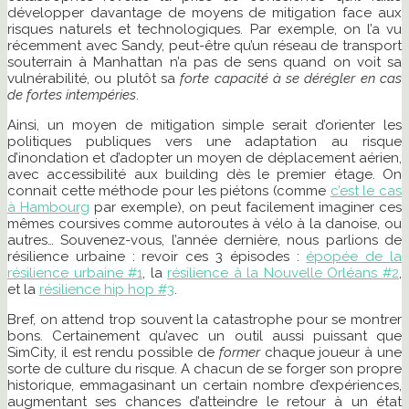
développer davantage de moyens de mitigation face aux
risques naturels et technologiques. Par exemple, on l’a vu
récemment avec Sandy, peut-être qu’un réseau de transport
souterrain à Manhattan n’a pas de sens quand on voit sa
vulnérabilité, ou plutôt sa
forte capacité à se dérégler en cas
de fortes intempéries
.
Ainsi, un moyen de mitigation simple serait d’orienter les
politiques publiques vers une adaptation au risque
d’inondation et d’adopter un moyen de déplacement aérien,
avec accessibilité aux building dès le premier étage. On
connait cette méthode pour les piétons (comme
c’est le cas
à Hambourg
par exemple), on peut facilement imaginer ces
mêmes coursives comme autoroutes à vélo à la danoise, ou
autres… Souvenez-vous, l’année dernière, nous parlions de
résilience urbaine : revoir ces 3 épisodes :
épopée de la
résilience urbaine #1
, la
résilience à la Nouvelle Orléans #2
,
et la
résilience hip hop #3
.
Bref, on attend trop souvent la catastrophe pour se montrer
bons. Certainement qu’avec un outil aussi puissant que
SimCity, il est rendu possible de
former
chaque joueur à une
sorte de culture du risque. A chacun de se forger son propre
historique, emmagasinant un certain nombre d’expériences,
augmentant ses chances d’atteindre le retour à un état