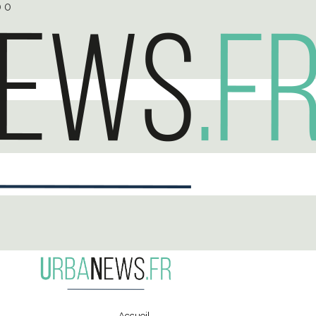
0
0
Accueil