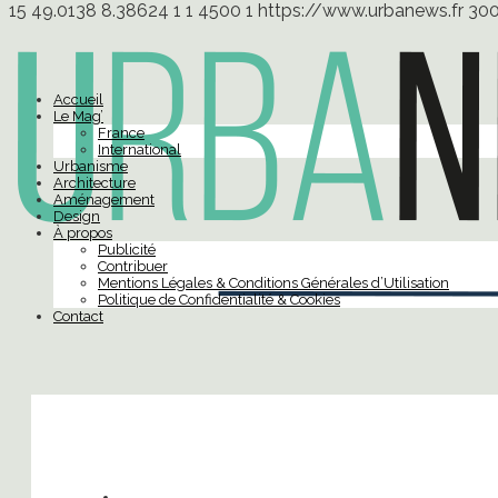
15
49.0138
8.38624
1
1
4500
1
https://www.urbanews.fr
30
Accueil
Le Mag’
France
International
Urbanisme
Architecture
Aménagement
Design
À propos
Publicité
Contribuer
Mentions Légales & Conditions Générales d’Utilisation
Politique de Confidentialité & Cookies
Contact