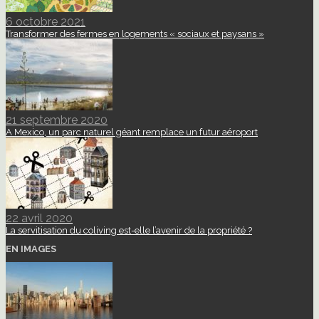
6 octobre 2021
Transformer des fermes en logements « sociaux et paysans »
21 septembre 2020
A Mexico, un parc naturel géant remplace un futur aéroport
22 avril 2020
La servitisation du coliving est-elle l’avenir de la propriété ?
EN IMAGES