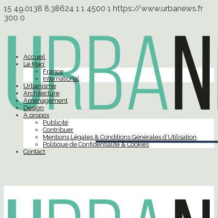
15
49.0138
8.38624
1
1
4500
1
https://www.urbanews.fr
300
0
Accueil
Le Mag’
France
International
Urbanisme
Architecture
Aménagement
Design
À propos
Publicité
Contribuer
Mentions Légales & Conditions Générales d’Utilisation
Politique de Confidentialité & Cookies
Contact