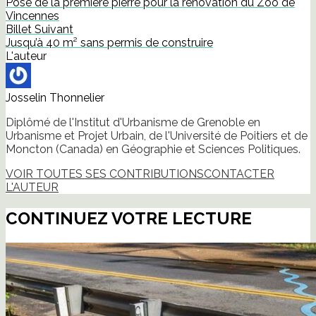
Pose de la première pierre pour la rénovation du Zoo de
une
nouvelle
Vincennes
fenêtre)
Billet Suivant
Jusqu’à 40 m² sans permis de construire
L'auteur
Josselin Thonnelier
Diplômé de l'Institut d'Urbanisme de Grenoble en
Urbanisme et Projet Urbain, de l'Université de Poitiers et de
Moncton (Canada) en Géographie et Sciences Politiques.
VOIR TOUTES SES CONTRIBUTIONS
CONTACTER
L'AUTEUR
CONTINUEZ VOTRE LECTURE