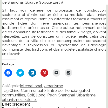
de Shanghai (Source Google Earth)
S’il faut voir derrière ce processus de construction
sectorielle et d’entre soi un écho au modèle états-unien
essaimant et reproduisant (en différentes formes) à travers le
monde l’idée d’un rêve américain, les permanences
traditionnelles présentes en Chine autour notamment de la
vie en communauté résidentielle, des fameux
lilongs,
doivent
interpeller. Loin de constituer un modèle hérité, celui des
secteurs de la ville chinoise contemporaine correspond
davantage à l’expression du syncrétisme de l’idéologie
communiste, des traditions et d’un modèle capitaliste chinois
en devenir.
Partager
Cliquez
Cliquez
Cliquez
Cliquez
Cliquer
Cliquer
pour
pour
pour
pour
pour
pour
partager
partager
partager
partager
envoyer
imprimer(ouvre
sur
sur
sur
sur
un
dans
Facebook(ouvre
Twitter(ouvre
LinkedIn(ouvre
Pinterest(ouvre
lien
une
Catégorie:
International
,
Urbanisme
dans
dans
dans
dans
par
nouvelle
Tag:
Chine
,
Communauté
,
Entre-soi
,
Foncier
,
gated
une
une
une
une
e-
fenêtre)
nouvelle
nouvelle
nouvelle
nouvelle
mail
communities
,
Golf
,
lilong
,
Pékin
,
Shanghai
,
Urbanisme
,
fenêtre)
fenêtre)
fenêtre)
fenêtre)
à
urbanisme sectoriel
un
ami(ouvre
Billet précédent
dans