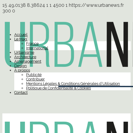
15
49.0138
8.38624
1
1
4500
1
https://www.urbanews.fr
300
0
Accueil
Le Mag’
France
International
Urbanisme
Architecture
Aménagement
Design
À propos
Publicité
Contribuer
Mentions Légales & Conditions Générales d’Utilisation
Politique de Confidentialité & Cookies
Contact