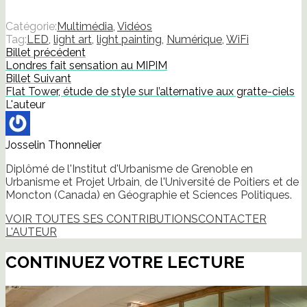
partager
partager
partager
partager
envoyer
imprimer(ouvre
sur
sur
sur
sur
un
dans
Facebook(ouvre
Twitter(ouvre
LinkedIn(ouvre
Pinterest(ouvre
lien
une
Catégorie:
Multimédia
,
Vidéos
dans
dans
dans
dans
par
nouvelle
Tag:
LED
,
light art
,
light painting
,
Numérique
,
WiFi
une
une
une
une
e-
fenêtre)
nouvelle
nouvelle
nouvelle
nouvelle
mail
Billet précédent
fenêtre)
fenêtre)
fenêtre)
fenêtre)
à
Londres fait sensation au MIPIM
un
ami(ouvre
Billet Suivant
dans
Flat Tower, étude de style sur l’alternative aux gratte-ciels
une
nouvelle
L'auteur
fenêtre)
Josselin Thonnelier
Diplômé de l'Institut d'Urbanisme de Grenoble en
Urbanisme et Projet Urbain, de l'Université de Poitiers et de
Moncton (Canada) en Géographie et Sciences Politiques.
VOIR TOUTES SES CONTRIBUTIONS
CONTACTER
L'AUTEUR
CONTINUEZ VOTRE LECTURE