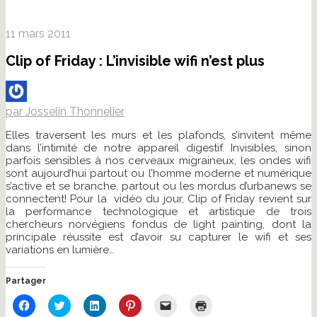
11 mars 2011
Clip of Friday : L’invisible wifi n’est plus
par Josselin Thonnelier
Elles traversent les murs et les plafonds, s’invitent même
dans l’intimité de notre appareil digestif. Invisibles, sinon
parfois sensibles à nos cerveaux migraineux, les ondes wifi
sont aujourd’hui partout ou l’homme moderne et numérique
s’active et se branche, partout ou les mordus d’urbanews se
connectent! Pour la vidéo du jour, Clip of Friday revient sur
la performance technologique et artistique de trois
chercheurs norvégiens fondus de light painting, dont la
principale réussite est d’avoir su capturer le wifi et ses
variations en lumière…
Partager
Cliquez
Cliquez
Cliquez
Cliquez
Cliquer
Cliquer
pour
pour
pour
pour
pour
pour