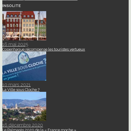
INSOLITE
16 mai 2025
Copenhague récompense les touristes vertueux
10 mars 2021
La Ville sous Cloche ?
16 décembre 2020
Le Palmarès 2020 de la « France moche »