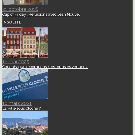
21 octobre 2016
Clip of Friday : Réflexions avec Jean Nouvel
INSOLITE
16 mai 2025
Copenhague récompense les touristes vertueux
10 mars 2021
La Ville sous Cloche ?