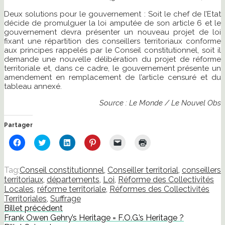
Deux solutions pour le gouvernement : Soit le chef de l’Etat
décide de promulguer la loi amputée de son article 6 et le
gouvernement devra présenter un nouveau projet de loi
fixant une répartition des conseillers territoriaux conforme
aux principes rappelés par le Conseil constitutionnel, soit il
demande une nouvelle délibération du projet de réforme
territoriale et, dans ce cadre, le gouvernement présente un
amendement en remplacement de l’article censuré et du
tableau annexé.
Source : Le Monde / Le Nouvel Obs
Partager
Cliquez
Cliquez
Cliquez
Cliquez
Cliquer
Cliquer
pour
pour
pour
pour
pour
pour
partager
partager
partager
partager
envoyer
imprimer(ouvre
sur
sur
sur
sur
un
dans
Facebook(ouvre
Twitter(ouvre
LinkedIn(ouvre
Pinterest(ouvre
lien
une
Tag:
Conseil constitutionnel
,
Conseiller territorial
,
conseillers
dans
dans
dans
dans
par
nouvelle
territoriaux
,
départements
,
Loi
,
Réforme des Collectivités
une
une
une
une
e-
fenêtre)
nouvelle
nouvelle
nouvelle
nouvelle
mail
Locales
,
réforme territoriale
,
Réformes des Collectivités
fenêtre)
fenêtre)
fenêtre)
fenêtre)
à
Territoriales
,
Suffrage
un
ami(ouvre
Billet précédent
dans
Frank Owen Gehry’s Heritage = F.O.G.’s Heritage ?
une