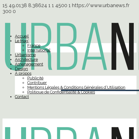
15
49.0138
8.38624
1
1
4500
1
https://www.urbanews.fr
300
0
Accueil
Le Mag’
France
International
Urbanisme
Architecture
Aménagement
Design
À propos
Publicité
Contribuer
Mentions Légales & Conditions Générales d’Utilisation
Politique de Confidentialité & Cookies
Contact