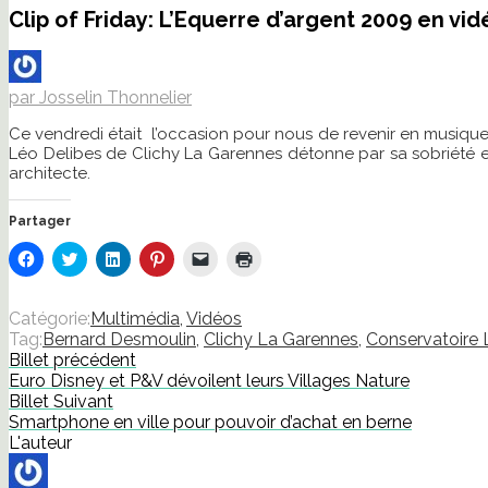
Clip of Friday: L’Equerre d’argent 2009 en vid
par Josselin Thonnelier
Ce vendredi était l’occasion pour nous de revenir en musique 
Léo Delibes de Clichy La Garennes détonne par sa sobriété et l’
architecte.
Partager
Cliquez
Cliquez
Cliquez
Cliquez
Cliquer
Cliquer
pour
pour
pour
pour
pour
pour
partager
partager
partager
partager
envoyer
imprimer(ouvre
sur
sur
sur
sur
un
dans
Facebook(ouvre
Twitter(ouvre
LinkedIn(ouvre
Pinterest(ouvre
lien
une
Catégorie:
Multimédia
,
Vidéos
dans
dans
dans
dans
par
nouvelle
Tag:
Bernard Desmoulin
,
Clichy La Garennes
,
Conservatoire 
une
une
une
une
e-
fenêtre)
nouvelle
nouvelle
nouvelle
nouvelle
mail
Billet précédent
fenêtre)
fenêtre)
fenêtre)
fenêtre)
à
Euro Disney et P&V dévoilent leurs Villages Nature
un
ami(ouvre
Billet Suivant
dans
Smartphone en ville pour pouvoir d’achat en berne
une
nouvelle
L'auteur
fenêtre)