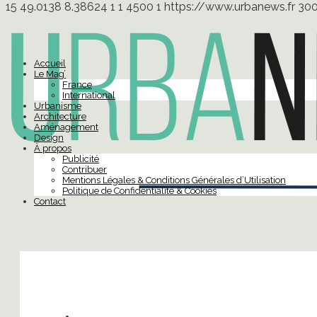
15
49.0138
8.38624
1
1
4500
1
https://www.urbanews.fr
30
Accueil
Le Mag’
France
International
Urbanisme
Architecture
Aménagement
Design
À propos
Publicité
Contribuer
Mentions Légales & Conditions Générales d’Utilisation
Politique de Confidentialité & Cookies
Contact