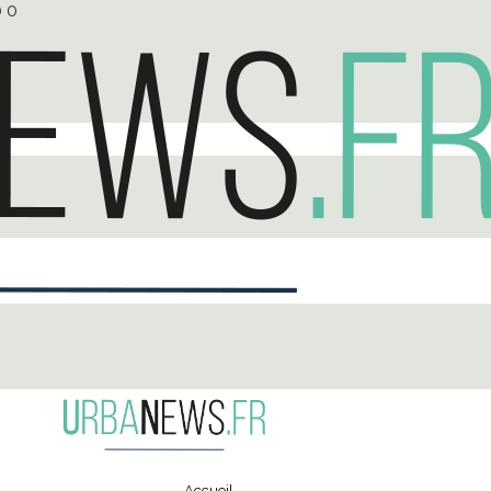
0
0
Accueil