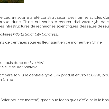
adran solaire a été construit selon des normes strictes d’un
de proue d’une Chine qui souhaite assurer d’ici 2020 15% d
s infrastructures de recherches scientifiques, des salles de réu
olaires (
World Solar City Congres
s
).
ets de centrales solaires fleurissant en ce moment en Chine :
100 puis d’une de 870 MW.
t à elle seule 1000MW.
paraison, une centrale type EPR produit environ 1.6GW) pour un
en Chine.
’eSolar pour ce marché) grace aux techniques d’eSolar (à la bas