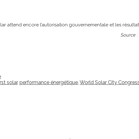
olar attend encore l’autorisation gouvernementale et les résultat
Source :
e
rst solar
,
performance énergétique
,
World Solar City Congres