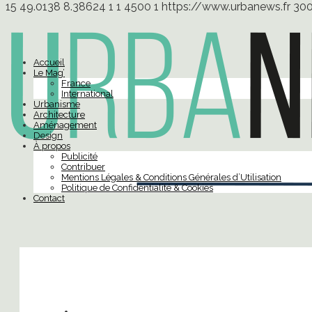
15
49.0138
8.38624
1
1
4500
1
https://www.urbanews.fr
30
Accueil
Le Mag’
France
International
Urbanisme
Architecture
Aménagement
Design
À propos
Publicité
Contribuer
Mentions Légales & Conditions Générales d’Utilisation
Politique de Confidentialité & Cookies
Contact