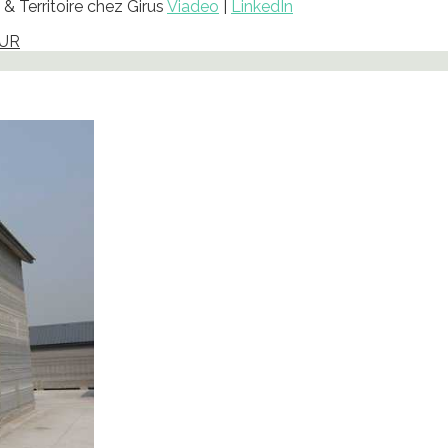
& Territoire chez Girus
Viadeo
|
LinkedIn
EUR