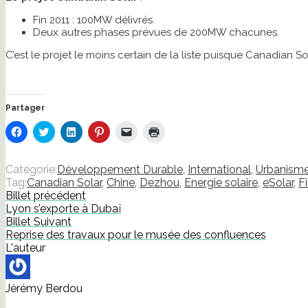
Fin 2011 : 100MW délivrés.
Deux autres phases prévues de 200MW chacunes.
C’est le projet le moins certain de la liste puisque Canadian S
Partager
Cliquez
Cliquez
Cliquez
Cliquez
Cliquer
Cliquer
pour
pour
pour
pour
pour
pour
partager
partager
partager
partager
envoyer
imprimer(ouvre
sur
sur
sur
sur
un
dans
Facebook(ouvre
Twitter(ouvre
LinkedIn(ouvre
Pinterest(ouvre
lien
une
Catégorie:
Développement Durable
,
International
,
Urbanism
dans
dans
dans
dans
par
nouvelle
Tag:
Canadian Solar
,
Chine
,
Dezhou
,
Energie solaire
,
eSolar
,
Fi
une
une
une
une
e-
fenêtre)
nouvelle
nouvelle
nouvelle
nouvelle
mail
Billet précédent
fenêtre)
fenêtre)
fenêtre)
fenêtre)
à
Lyon s’exporte à Dubaï
un
ami(ouvre
Billet Suivant
dans
Reprise des travaux pour le musée des confluences
une
nouvelle
L'auteur
fenêtre)
Jérémy Berdou