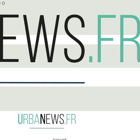
0
0
Accueil