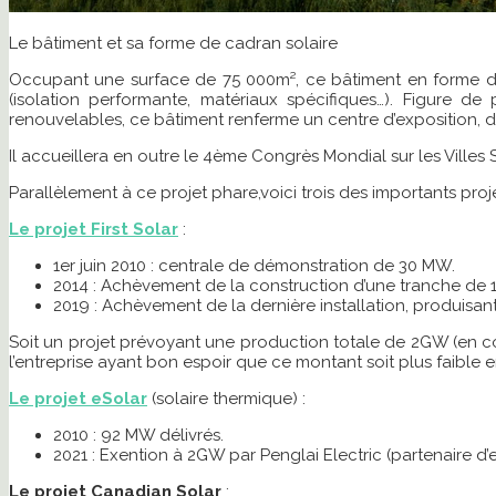
Le bâtiment et sa forme de cadran solaire
Occupant une surface de 75 000m², ce bâtiment en forme de c
(isolation performante, matériaux spécifiques…). Figure 
renouvelables, ce bâtiment renferme un centre d’exposition, de
Il accueillera en outre le 4ème Congrès Mondial sur les Villes S
Parallèlement à ce projet phare,voici trois des importants proj
Le projet First Solar
:
1er juin 2010 : centrale de démonstration de 30 MW.
2014 : Achèvement de la construction d’une tranche de 
2019 : Achèvement de la dernière installation, produisan
Soit un projet prévoyant une production totale de 2GW (en com
l’entreprise ayant bon espoir que ce montant soit plus faible 
Le projet eSolar
(solaire thermique) :
2010 : 92 MW délivrés.
2021 : Exention à 2GW par Penglai Electric (partenaire d
Le projet Canadian Solar
: