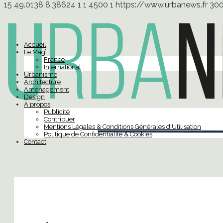
15
49.0138
8.38624
1
1
4500
1
https://www.urbanews.fr
30
Accueil
Le Mag’
France
International
Urbanisme
Architecture
Aménagement
Design
À propos
Publicité
Contribuer
Mentions Légales & Conditions Générales d’Utilisation
Politique de Confidentialité & Cookies
Contact