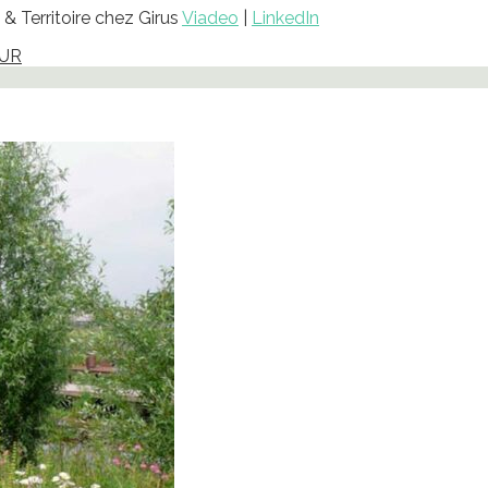
& Territoire chez Girus
Viadeo
|
LinkedIn
EUR