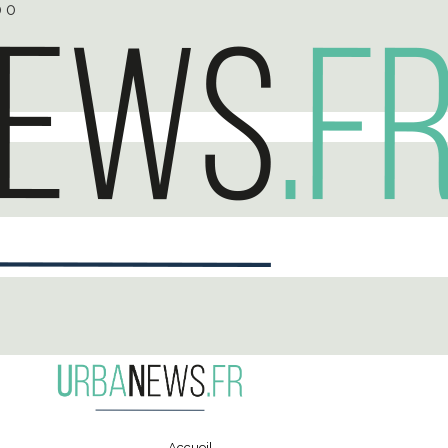
0
0
Accueil