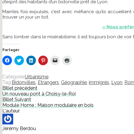
d’esprit des habitants d’un bidonville prêt de Lyon.
Maintes fois expulsés, c’est avec méfiance qu’ils accueillent
trouver un jour un toit.
« Nous préfér
Sans tomber dans le misérabilisme, il est toujours bon de voi
Partager
Cliquez
Cliquez
Cliquez
Cliquez
Cliquer
Cliquer
pour
pour
pour
pour
pour
pour
partager
partager
partager
partager
envoyer
imprimer(ouvre
sur
sur
sur
sur
un
dans
Facebook(ouvre
Twitter(ouvre
LinkedIn(ouvre
Pinterest(ouvre
lien
une
Catégorie:
Urbanisme
dans
dans
dans
dans
par
nouvelle
Tag:
Bidonvilles
,
Etrangers
,
Géographie
,
immigrés
,
Lyon
,
Ro
une
une
une
une
e-
fenêtre)
nouvelle
nouvelle
nouvelle
nouvelle
mail
Billet précédent
fenêtre)
fenêtre)
fenêtre)
fenêtre)
à
Un nouveau pont à Choisy-le-Roi
un
ami(ouvre
Billet Suivant
dans
Module Home : Maison modulaire en bois
une
nouvelle
L'auteur
fenêtre)
Jérémy Berdou