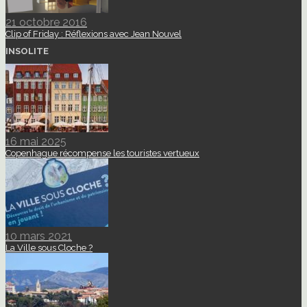
21 octobre 2016
Clip of Friday : Réflexions avec Jean Nouvel
INSOLITE
16 mai 2025
Copenhague récompense les touristes vertueux
10 mars 2021
La Ville sous Cloche ?