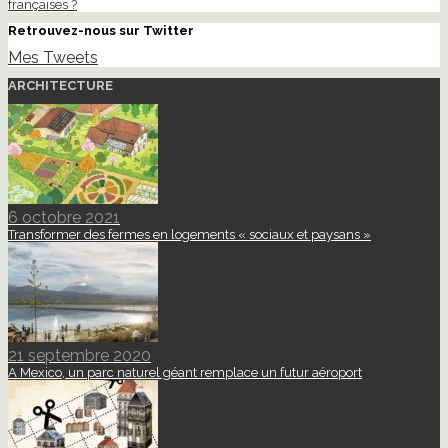
françaises ?
Retrouvez-nous sur Twitter
Mes Tweets
ARCHITECTURE
6 octobre 2021
Transformer des fermes en logements « sociaux et paysans »
21 septembre 2020
A Mexico, un parc naturel géant remplace un futur aéroport