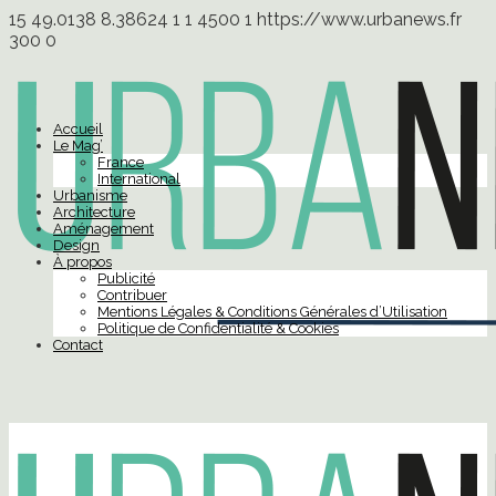
15
49.0138
8.38624
1
1
4500
1
https://www.urbanews.fr
300
0
Accueil
Le Mag’
France
International
Urbanisme
Architecture
Aménagement
Design
À propos
Publicité
Contribuer
Mentions Légales & Conditions Générales d’Utilisation
Politique de Confidentialité & Cookies
Contact