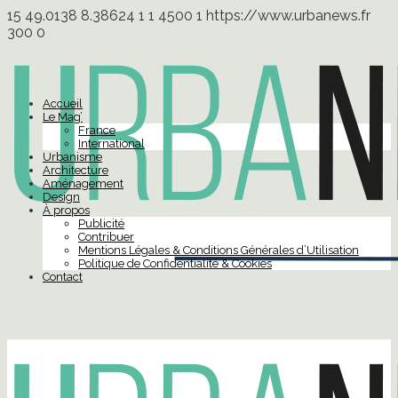
15
49.0138
8.38624
1
1
4500
1
https://www.urbanews.fr
300
0
Accueil
Le Mag’
France
International
Urbanisme
Architecture
Aménagement
Design
À propos
Publicité
Contribuer
Mentions Légales & Conditions Générales d’Utilisation
Politique de Confidentialité & Cookies
Contact