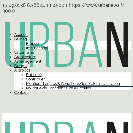
15
49.0138
8.38624
1
1
4500
1
https://www.urbanews.fr
300
0
Accueil
Le Mag’
France
International
Urbanisme
Architecture
Aménagement
Design
À propos
Publicité
Contribuer
Mentions Légales & Conditions Générales d’Utilisation
Politique de Confidentialité & Cookies
Contact