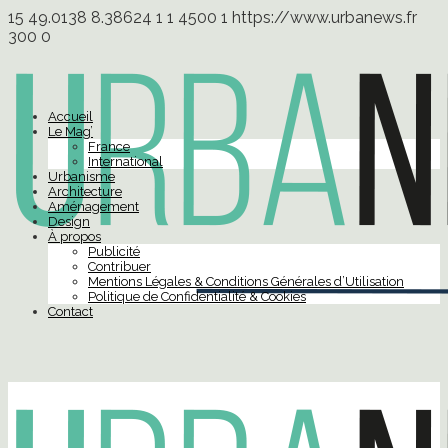
15
49.0138
8.38624
1
1
4500
1
https://www.urbanews.fr
300
0
Accueil
Le Mag’
France
International
Urbanisme
Architecture
Aménagement
Design
À propos
Publicité
Contribuer
Mentions Légales & Conditions Générales d’Utilisation
Politique de Confidentialité & Cookies
Contact