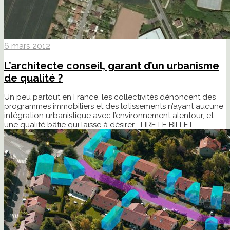
6 mars 2012
L’architecte conseil, garant d’un urbanisme
de qualité ?
Un peu partout en France, les collectivités dénoncent des
programmes immobiliers et des lotissements n’ayant aucune
intégration urbanistique avec l’environnement alentour, et
une qualité bâtie qui laisse à désirer...
LIRE LE BILLET