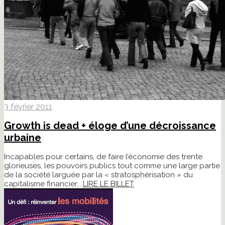
3 février 2011
Growth is dead + éloge d’une décroissance
urbaine
Incapables pour certains, de faire l’économie des trente
glorieuses, les pouvoirs publics tout comme une large partie
de la société larguée par la « stratosphérisation » du
capitalisme financier,...
LIRE LE BILLET