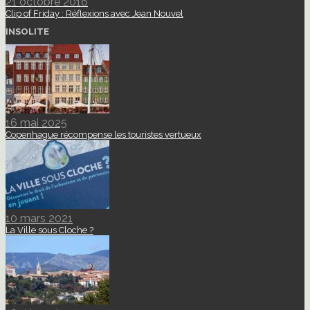
21 octobre 2016
Clip of Friday : Réflexions avec Jean Nouvel
INSOLITE
16 mai 2025
Copenhague récompense les touristes vertueux
10 mars 2021
La Ville sous Cloche ?