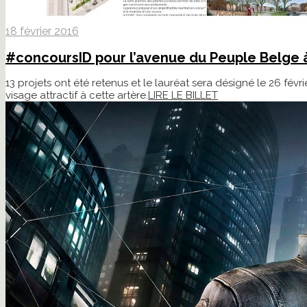
18 février 2016
#concoursID pour l’avenue du Peuple Belge à
13 projets ont été retenus et le lauréat sera désigné le 26 févrie
visage attractif à cette artère.
LIRE LE BILLET