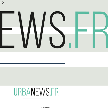
0
0
Accueil