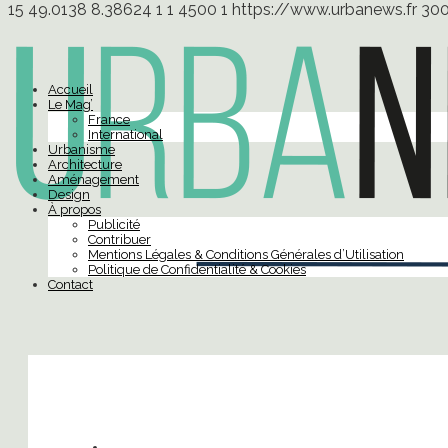
15
49.0138
8.38624
1
1
4500
1
https://www.urbanews.fr
30
Accueil
Le Mag’
France
International
Urbanisme
Architecture
Aménagement
Design
À propos
Publicité
Contribuer
Mentions Légales & Conditions Générales d’Utilisation
Politique de Confidentialité & Cookies
Contact