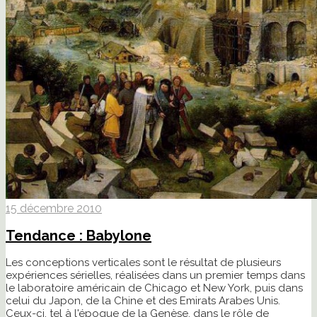
15 décembre 2010
Tendance : Babylone
Les conceptions verticales sont le résultat de plusieurs
expériences sérielles, réalisées dans un premier temps dans
le laboratoire américain de Chicago et New York, puis dans
celui du Japon, de la Chine et des Emirats Arabes Unis.
Ceux-ci, tel à l'époque de la Genèse, dans le rôle de