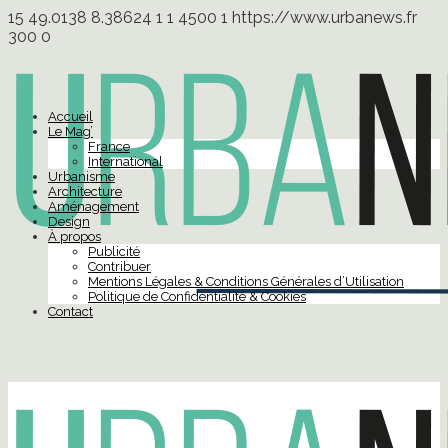
15
49.0138
8.38624
1
1
4500
1
https://www.urbanews.fr
300
0
Accueil
Le Mag’
France
International
Urbanisme
Architecture
Aménagement
Design
À propos
Publicité
Contribuer
Mentions Légales & Conditions Générales d’Utilisation
Politique de Confidentialité & Cookies
Contact