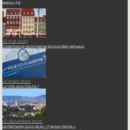
INSOLITE
16 mai 2025
Copenhague récompense les touristes vertueux
10 mars 2021
La Ville sous Cloche ?
16 décembre 2020
Le Palmarès 2020 de la « France moche »