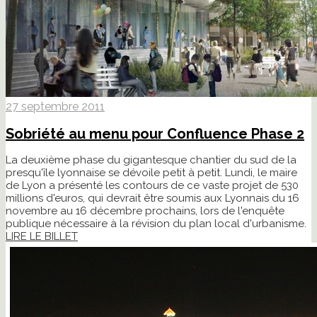
27 septembre 2011
Sobriété au menu pour Confluence Phase 2
La deuxième phase du gigantesque chantier du sud de la
presqu'île lyonnaise se dévoile petit à petit. Lundi, le maire
de Lyon a présenté les contours de ce vaste projet de 530
millions d'euros, qui devrait être soumis aux Lyonnais du 16
novembre au 16 décembre prochains, lors de l'enquête
publique nécessaire à la révision du plan local d'urbanisme.
LIRE LE BILLET