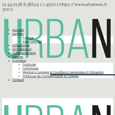
15
49.0138
8.38624
1
1
4500
1
https://www.urbanews.fr
300
0
Accueil
Le Mag’
France
International
Urbanisme
Architecture
Aménagement
Design
À propos
Publicité
Contribuer
Mentions Légales & Conditions Générales d’Utilisation
Politique de Confidentialité & Cookies
Contact