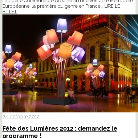
l'actuelle Communauté Urbaine en une véritable Métropole
Européenne, la première du genre en France...
LIRE LE
BILLET
24 octobre 2012
Fête des Lumières 2012 : demandez le
programme !