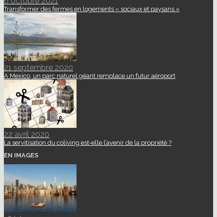
6 octobre 2021
Transformer des fermes en logements « sociaux et paysans »
21 septembre 2020
A Mexico, un parc naturel géant remplace un futur aéroport
22 avril 2020
La servitisation du coliving est-elle l’avenir de la propriété ?
EN IMAGES