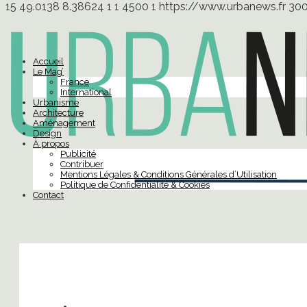
15
49.0138
8.38624
1
1
4500
1
https://www.urbanews.fr
30
Accueil
Le Mag’
France
International
Urbanisme
Architecture
Aménagement
Design
À propos
Publicité
Contribuer
Mentions Légales & Conditions Générales d’Utilisation
Politique de Confidentialité & Cookies
Contact