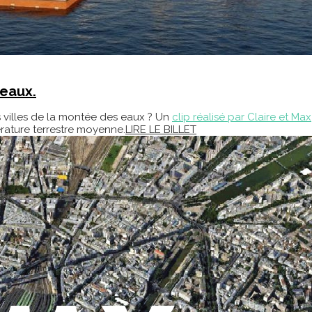
 eaux.
les villes de la montée des eaux ? Un
clip réalisé par Claire et Max
rature terrestre moyenne.
LIRE LE BILLET