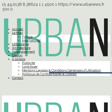
15
49.0138
8.38624
1
1
4500
1
https://www.urbanews.fr
300
0
Accueil
Le Mag’
France
International
Urbanisme
Architecture
Aménagement
Design
À propos
Publicité
Contribuer
Mentions Légales & Conditions Générales d’Utilisation
Politique de Confidentialité & Cookies
Contact