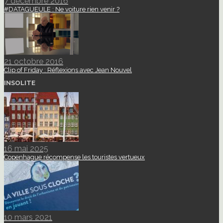
7 décembre 2016
#DATAGUEULE : Ne voiture rien venir ?
21 octobre 2016
Clip of Friday : Réflexions avec Jean Nouvel
INSOLITE
16 mai 2025
Copenhague récompense les touristes vertueux
10 mars 2021