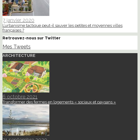
7 janvier 2020
L’urbanisme tactique peut-il sauver les petites et moyennes villes
françaises ?
Retrouvez-nous sur Twitter
Mes Tweets
ARCHITECTURE
6 octobre 2021
Transformer des fermes en logements « sociaux et paysans »
21 septembre 2020