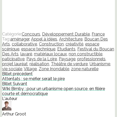
Catégorie:
Concours
,
Développement Durable
,
France
Tag:
aménager
,
Appel à idées
,
Architecture
,
Boucan Des
Arts
,
collaborative
,
Construction
,
créativité
,
espace
scénique
,
espace technique
,
Etudiants
,
Festival du Boucan
Des Arts
,
lavaré
,
matériaux locaux
,
non constructible
,
paticipative
,
Pays de la Loire
,
Paysage
,
professionnels
,
projet lauréat
,
réalisation
,
Théâtre de verdure
,
Urbanisme
,
vie sociale
,
Village
,
Zone Inondable
,
zone naturelle
Billet précédent
Attentats : se méfier serait le pire
Billet Suivant
Wiki Bimby : pour un urbanisme open source, en filière
courte et démocratique
L'auteur
Arthur Groot